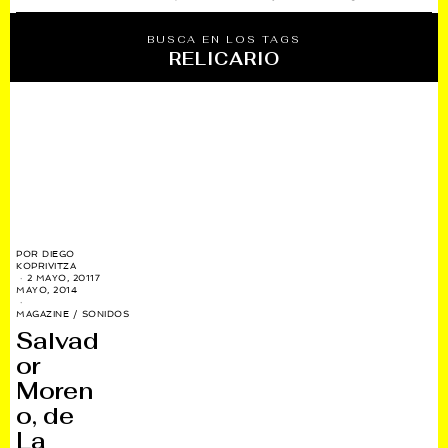
BUSCA EN LOS TAGS
RELICARIO
POR
DIEGO
KOPRIVITZA
2 MAYO, 2011
7
MAYO, 2014
MAGAZINE
/
SONIDOS
Salvad
or
Moren
o, de
La