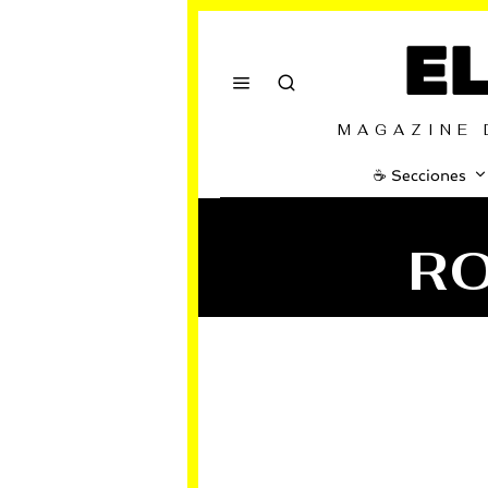
E
MAGAZINE 
☕️ Secciones
R