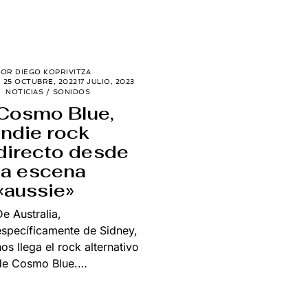
POR
DIEGO KOPRIVITZA
25 OCTUBRE, 2022
17 JULIO, 2023
NOTICIAS
/
SONIDOS
Cosmo Blue,
indie rock
directo desde
la escena
«aussie»
De Australia,
específicamente de Sidney,
nos llega el rock alternativo
de Cosmo Blue.…