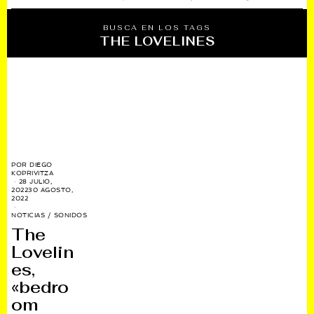
BUSCA EN LOS TAGS
THE LOVELINES
POR
DIEGO
KOPRIVITZA
28 JULIO,
2022
30 AGOSTO,
2022
NOTICIAS
/
SONIDOS
The
Lovelin
es,
«bedro
om