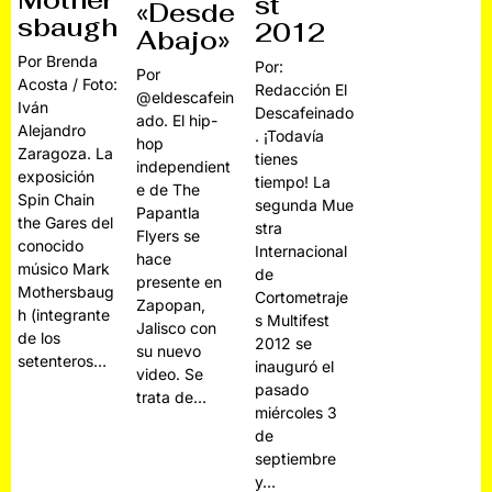
Mother
st
«Desde
sbaugh
2012
Abajo»
Por Brenda
Por:
Por
Acosta / Foto:
Redacción El
@eldescafein
Iván
Descafeinado
ado. El hip-
Alejandro
. ¡Todavía
hop
Zaragoza. La
tienes
independient
exposición
tiempo! La
e de The
Spin Chain
segunda Mue
Papantla
the Gares del
stra
Flyers se
conocido
Internacional
hace
músico Mark
de
presente en
Mothersbaug
Cortometraje
Zapopan,
h (integrante
s Multifest
Jalisco con
de los
2012 se
su nuevo
setenteros…
inauguró el
video. Se
pasado
trata de…
miércoles 3
de
septiembre
y…