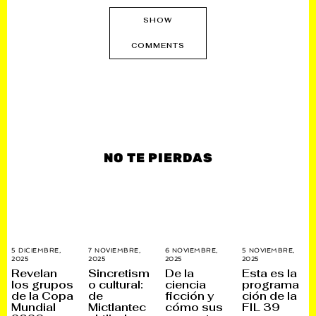
SHOW
COMMENTS
NO TE PIERDAS
5 DICIEMBRE,
7 NOVIEMBRE,
6 NOVIEMBRE,
5 NOVIEMBRE,
2025
5
2025
2
2025
1
2025
3
D
1
3
0
Revelan
Sincretism
De la
Esta es la
I
N
D
N
los grupos
o cultural:
ciencia
programa
C
O
I
O
de la Copa
de
ficción y
ción de la
I
V
C
V
E
I
I
I
Mundial
Mictlantec
cómo sus
FIL 39
M
E
E
E