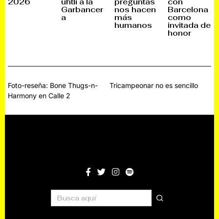
2026
uhtli a la
preguntas
con
B
M
M
M
Garbancer
nos hacen
Barcelona
R
B
B
B
E
R
R
R
a
más
como
,
E
E
E
humanos
invitada de
2
,
,
,
honor
0
2
2
2
2
0
0
0
5
2
2
2
5
5
5
Navegación
Foto-reseña: Bone Thugs-n-
Tricampeonar no es sencillo
Harmony en Calle 2
de
entradas