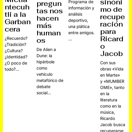
sinóni
pregun
Programa de
ntecuh
mo de
información y
tas nos
tli a la
análisis
recupe
hacen
Garban
deportivo,
ración
más
una plática
cera
para
human
entre amigos.
Ricard
¿Recuerdo?
os
…
¿Tradición?
o
De Alien a
¿Cultura?
Jacob
Dune: la
¿Identidad?
hipérbole
Con sus
¿O poco de
como
obras «Vida
todo?…
vehículo
en Marte»
metafórico de
y «MUMBER
debate
OME», tanto
social…
en la
literatura
como en la
música,
Ricardo
Jacob busca
recuperarse