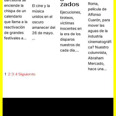
zados
Roma,
enciende la
El cine y la
película de
chispa de un
música
Ejecuciones,
Alfonso
calendario
unidos en el
tiroteos,
Cuarón, para
que llama a la
oscuro
víctimas
mover las
reactivación
amanecer del
inocentes en
aguas de la
de grandes
26 de mayo.
la era de los
industria
festivales a…
…
disparos
cinematográfi
nuestros de
ca? Nuestro
cada día.…
columnista,
Abraham
Mercado,
hace una…
1
2
3
4
Siguiente