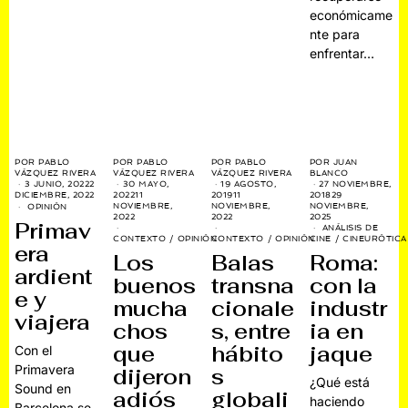
económicame
nte para
enfrentar…
POR
PABLO
POR
PABLO
POR
PABLO
POR
JUAN
VÁZQUEZ RIVERA
VÁZQUEZ RIVERA
VÁZQUEZ RIVERA
BLANCO
30 MAYO,
3 JUNIO, 2022
2
19 AGOSTO,
27 NOVIEMBRE,
2022
11
DICIEMBRE, 2022
2019
11
2018
29
NOVIEMBRE,
NOVIEMBRE,
NOVIEMBRE,
OPINIÓN
2022
2022
2025
Primav
ANÁLISIS DE
CONTEXTO
/
OPINIÓN
CONTEXTO
/
OPINIÓN
CINE
/
CINEURÓTICA
era
Los
Balas
Roma:
ardient
buenos
transna
con la
e y
mucha
cionale
industr
viajera
chos
s, entre
ia en
que
hábito
jaque
Con el
Primavera
dijeron
s
¿Qué está
Sound en
adiós
globali
haciendo
Barcelona se