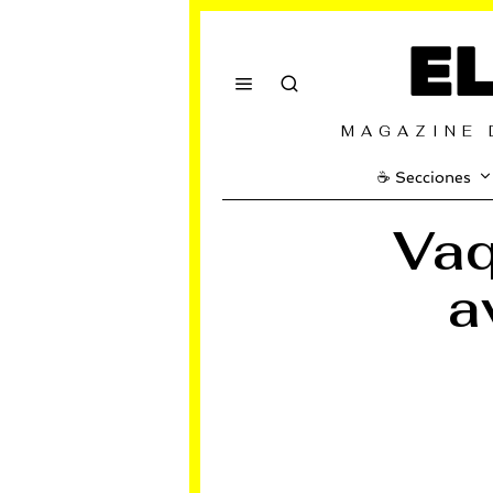
E
MAGAZINE 
☕️ Secciones
Vaq
a