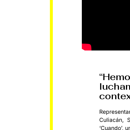
“Hem
lucha
contex
Represent
Culiacán, 
‘Cuando’, u