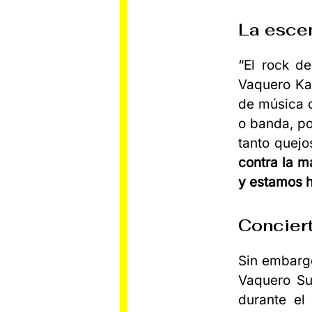
La esce
“El rock d
Vaquero Ka
de música d
o banda, po
tanto quejo
contra la m
y estamos h
Conciert
Sin embargo
Vaquero Su
durante el