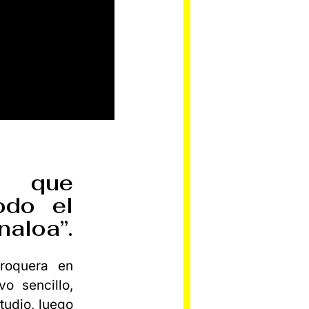
s que
odo el
naloa”.
roquera en
o sencillo,
tudio, luego