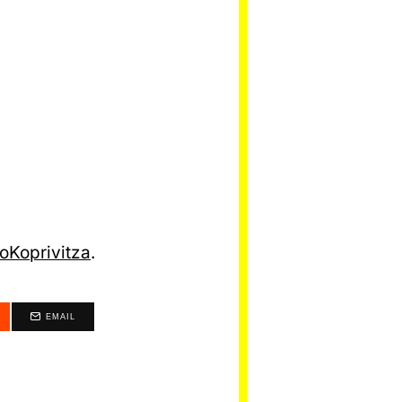
Koprivitza
.
EMAIL