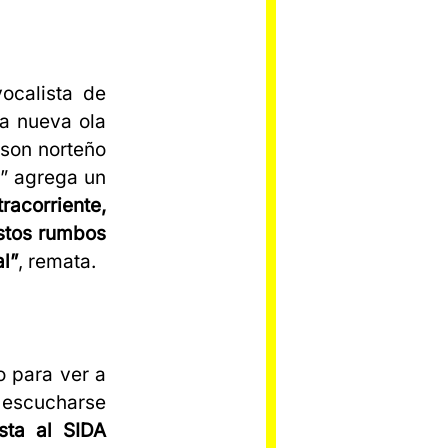
ocalista de
a nueva ola
 son norteño
á” agrega un
acorriente,
estos rumbos
l”
, remata.
o para ver a
 escucharse
sta al SIDA