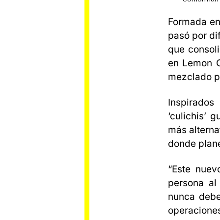
Formada e
pasó por di
que consoli
en Lemon C
mezclado p
Inspirados
‘culichis’ 
más alterna
donde plane
“Este nuev
persona al
nunca debe
operaciones