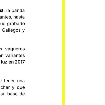
na
, la banda
antes, hasta
 fue grabado
 Gallegos y
os vaqueros
on variantes
 luz en 2017
e tener una
uchar y que
 su base de