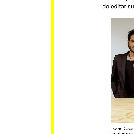
de editar s
Isaac Osun
conforman 