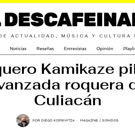
L DESCAFEINA
DE ACTUALIDAD, MÚSICA Y CULTURA
Noticias
Reseñas
Entrevistas
Opinión
Playli
uero Kamikaze pi
vanzada roquera 
Culiacán
POR
DIEGO KOPRIVITZA
MAGAZINE
/
SONIDOS