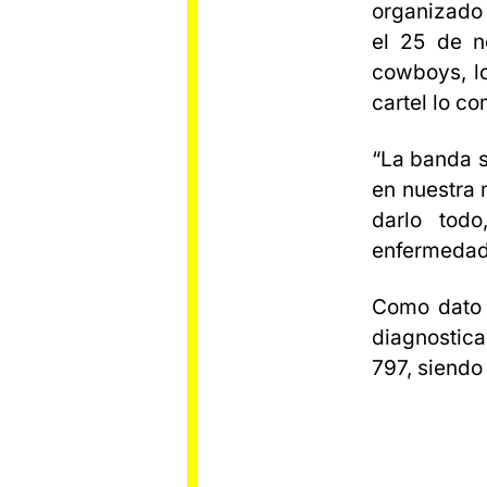
organizado 
el 25 de n
cowboys, lo
cartel lo c
“La banda s
en nuestra 
darlo tod
enfermedade
Como dato 
diagnostica
797, siendo