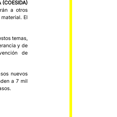
DA (COESIDA)
rán a otros
material. El
estos temas,
erancia y de
vención de
casos nuevos
nden a 7 mil
asos.