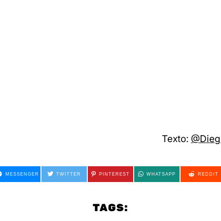
Texto:
@Diego
MESSENGER
TWITTER
PINTEREST
WHATSAPP
REDDIT
TAGS: