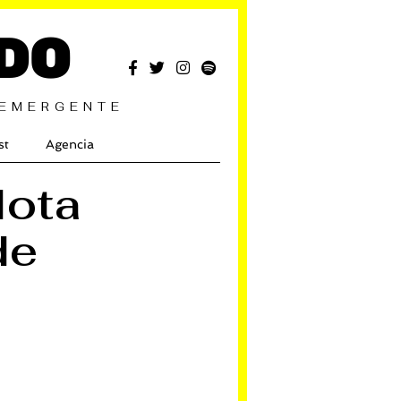
DO
 EMERGENTE
st
Agencia
lota
de