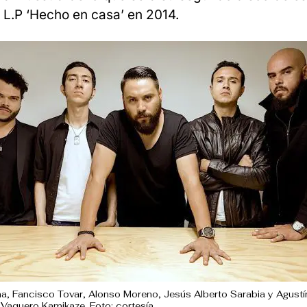
u L.P ‘Hecho en casa’ en 2014.
a, Fancisco Tovar, Alonso Moreno, Jesús Alberto Sarabia y Agust
Vaquero Kamikaze. Foto: cortesía.