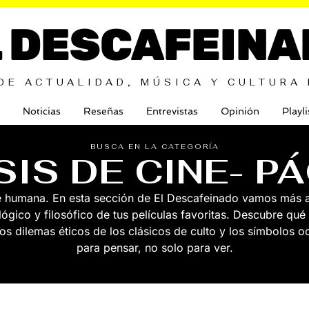
L DESCAFEINA
DE ACTUALIDAD, MÚSICA Y CULTURA
Noticias
Reseñas
Entrevistas
Opinión
Playli
BUSCA EN LA CATEGORÍA
SIS DE CINE
- P
ue humana. En esta sección de El Descafeinado vamos más al
lógico y filosófico de tus películas favoritas. Descubre qué 
los dilemas éticos de los clásicos de culto y los símbolos oc
para pensar, no solo para ver.