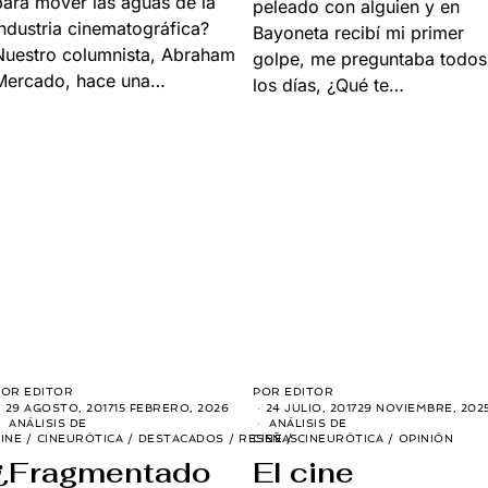
para mover las aguas de la
peleado con alguien y en
industria cinematográfica?
Bayoneta recibí mi primer
Nuestro columnista, Abraham
golpe, me preguntaba todos
Mercado, hace una…
los días, ¿Qué te…
POR
EDITOR
POR
EDITOR
24 JULIO, 2017
29 NOVIEMBRE, 202
29 AGOSTO, 2017
15 FEBRERO, 2026
ANÁLISIS DE
ANÁLISIS DE
CINE
/
CINEURÓTICA
/
OPINIÓN
INE
/
CINEURÓTICA
/
DESTACADOS
/
RESEÑAS
El cine
¿Fragmentado