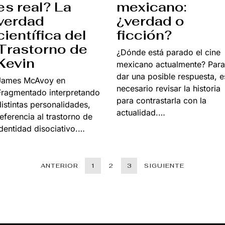
mexicano:
es real? La
¿verdad o
verdad
ficción?
científica del
Trastorno de
¿Dónde está parado el cine
Kevin
mexicano actualmente? Para
dar una posible respuesta, e
James McAvoy en
necesario revisar la historia
Fragmentado interpretando
para contrastarla con la
distintas personalidades,
actualidad.…
referencia al trastorno de
identidad disociativo.…
ANTERIOR
1
2
3
SIGUIENTE