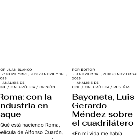
POR
JUAN BLANCO
POR
EDITOR
27 NOVIEMBRE, 2018
29 NOVIEMBRE,
9 NOVIEMBRE, 2018
28 NOVIEMBRE
025
2025
ANÁLISIS DE
ANÁLISIS DE
INE
/
CINEURÓTICA
/
OPINIÓN
CINE
/
CINEURÓTICA
/
RESEÑAS
Roma: con la
Bayoneta, Luis
industria en
Gerardo
jaque
Méndez sobre
el cuadrilátero
¿Qué está haciendo Roma,
película de Alfonso Cuarón,
«En mi vida me había