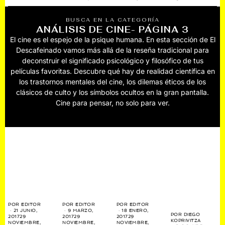
BUSCA EN LA CATEGORÍA
ANÁLISIS DE CINE
- PÁGINA 3
El cine es el espejo de la psique humana. En esta sección de El
Descafeinado vamos más allá de la reseña tradicional para
deconstruir el significado psicológico y filosófico de tus
películas favoritas. Descubre qué hay de realidad científica en
los trastornos mentales del cine, los dilemas éticos de los
clásicos de culto y los símbolos ocultos en la gran pantalla.
Cine para pensar, no solo para ver.
POR
EDITOR
POR
EDITOR
POR
EDITOR
21 JUNIO,
9 MARZO,
18 ENERO,
POR
DIEGO
2017
29
2017
29
2017
29
KOPRIVITZA
NOVIEMBRE,
NOVIEMBRE,
NOVIEMBRE,