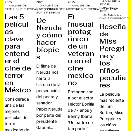
3 OCTUBRE,
2025
2025
2025
2016
28
ANÁLISIS DE
ANÁLISIS DE
ANÁLISIS DE
NOVIEMBRE,
CINE
/
CINEURÓTICA
CINE
/
RESEÑAS
/
CINEURÓTICA
CINE
/
CONO
/
CINEURÓTICA
/
MAGAZINE
2025
SUR
/
RESEÑAS
Las 5
El
ANÁLISIS DE
De
CINE
/
CINEURÓTICA
películ
inusual
Reseña
Neruda
as
protag
de
y cómo
clave
ónico
Miss
hacer
para
de un
Peregri
biopic
entend
veteran
ne y
s
er el
o en el
los
El filme de
cine de
cine
niños
Neruda nos
terror
mexica
peculia
narra la
en
no
res
historia de la
México
persecución
Protagonizad
La película
del poeta y
a por el actor
Considerada
más reciente
senador
Héctor Bonilla
una de las
de Tim
Pablo Neruda
de 77 años y
mejores
Burton, Miss
por parte del
Benny Ibarra,
películas de
Peregrine y
presidente
'Un padre no
terror
los niños
Gabriel…
tan padre',
mexicano de
peculiares,