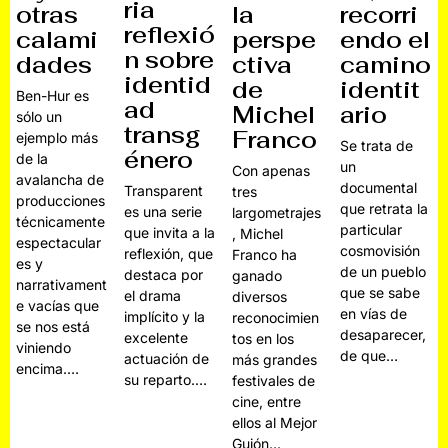
ria
otras
la
recorri
reflexió
calami
perspe
endo el
n sobre
dades
ctiva
camino
identid
de
identit
Ben-Hur es
ad
Michel
ario
sólo un
transg
Franco
ejemplo más
Se trata de
énero
de la
un
Con apenas
avalancha de
documental
Transparent
tres
producciones
que retrata la
es una serie
largometrajes
técnicamente
particular
que invita a la
, Michel
espectacular
cosmovisión
reflexión, que
Franco ha
es y
de un pueblo
destaca por
ganado
narrativament
que se sabe
el drama
diversos
e vacías que
en vías de
implícito y la
reconocimien
se nos está
desaparecer,
excelente
tos en los
viniendo
de que…
actuación de
más grandes
encima.…
su reparto.…
festivales de
cine, entre
ellos al Mejor
Guión…