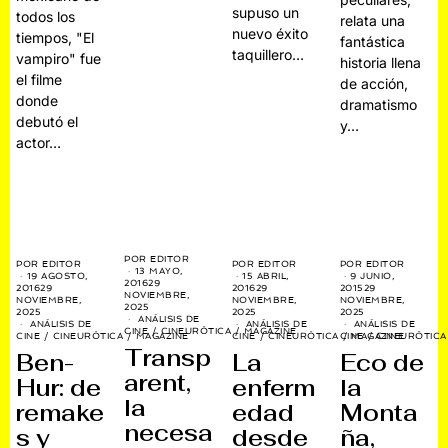
supuso un
todos los
relata una
nuevo éxito
tiempos, "El
fantástica
taquillero…
vampiro" fue
historia llena
el filme
de acción,
donde
dramatismo
debutó el
y…
actor…
POR
EDITOR
POR
EDITOR
POR
EDITOR
POR
EDITOR
13 MAYO,
19 AGOSTO,
15 ABRIL,
9 JUNIO,
2016
29
2016
29
2016
29
2015
29
NOVIEMBRE,
NOVIEMBRE,
NOVIEMBRE,
NOVIEMBRE,
2025
2025
2025
2025
ANÁLISIS DE
ANÁLISIS DE
ANÁLISIS DE
ANÁLISIS DE
CINE
/
CINEURÓTICA
/
MAGAZINE
CINE
/
CINEURÓTICA
/
MAGAZINE
CINE
/
CINEURÓTICA
CINE
/
MAGAZINE
/
CINEURÓTICA
Transp
Ben-
La
Eco de
arent,
Hur: de
enferm
la
la
remake
edad
Monta
necesa
s y
desde
ña,