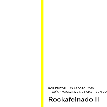
POR
EDITOR
29 AGOSTO, 2010
5
J
GUÍA
/
MAGAZINE
/
NOTICIAS
/
SONIDO
U
Rockafeinado II
L
I
O