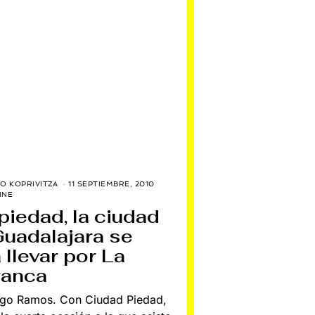
O KOPRIVITZA
11 SEPTIEMBRE, 2010
2
6
INE
S
piedad, la ciudad
E
P
Guadalajara se
T
I
 llevar por La
E
M
ranca
B
R
E
ego Ramos. Con Ciudad Piedad,
,
2