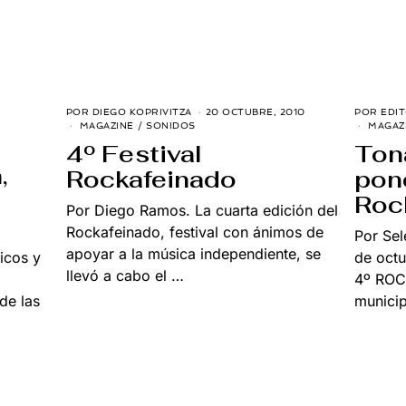
POR
DIEGO KOPRIVITZA
20 OCTUBRE, 2010
2
POR
EDI
9
MAGAZINE
/
SONIDOS
MAGAZ
2
E
4º Festival
Ton
6
N
N
E
,
Rockafeinado
pone
O
R
V
O
Roc
I
,
Por Diego Ramos. La cuarta edición del
E
2
M
0
Rockafeinado, festival con ánimos de
Por Sel
B
1
R
apoyar a la música independiente, se
6
icos y
de octu
E
llevó a cabo el …
,
4º ROC
2
 de las
munici
0
2
5