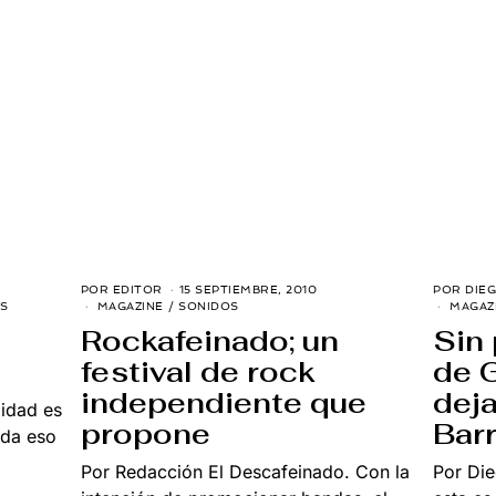
POR
EDITOR
15 SEPTIEMBRE, 2010
2
POR
DIEG
9
S
MAGAZINE
/
SONIDOS
MAGAZ
E
Rockafeinado; un
Sin 
N
E
festival de rock
de 
R
O
independiente que
deja
,
lidad es
2
propone
Bar
0
 da eso
1
6
Por Redacción El Descafeinado. Con la
Por Di