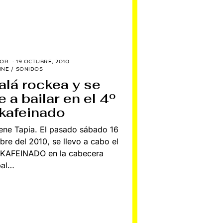
TOR
19 OCTUBRE, 2010
2
9
INE
/
SONIDOS
E
alá rockea y se
N
E
 a bailar en el 4º
R
O
kafeinado
,
2
0
ene Tapia. El pasado sábado 16
1
6
bre del 2010, se llevo a cabo el
KAFEINADO en la cabecera
pal…