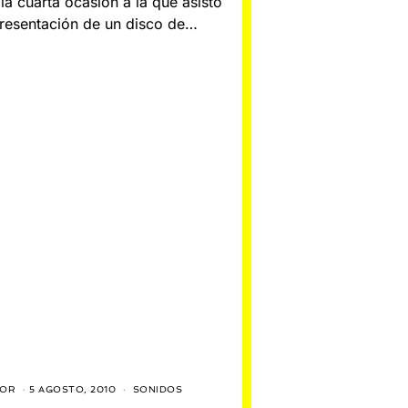
 la cuarta ocasión a la que asisto
0
resentación de un disco de…
1
0
TOR
5 AGOSTO, 2010
8
SONIDOS
D