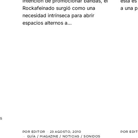
intención de promocionar bandas, el
esta es
Rockafeinado surgió como una
a una p
necesidad intrínseca para abrir
espacios alternos a…
S
POR
EDITOR
23 AGOSTO, 2010
5
POR
EDI
J
GUÍA
/
MAGAZINE
/
NOTICIAS
/
SONIDOS