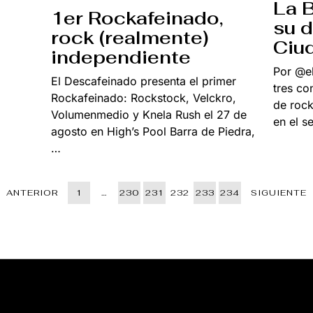
La 
U
1er Rockafeinado,
L
su 
I
rock (realmente)
O
Ciu
,
independiente
2
0
Por @e
2
El Descafeinado presenta el primer
2
tres co
Rockafeinado: Rockstock, Velckro,
de rock
Volumenmedio y Knela Rush el 27 de
en el 
agosto en High’s Pool Barra de Piedra,
…
ANTERIOR
1
…
230
231
232
233
234
SIGUIENTE