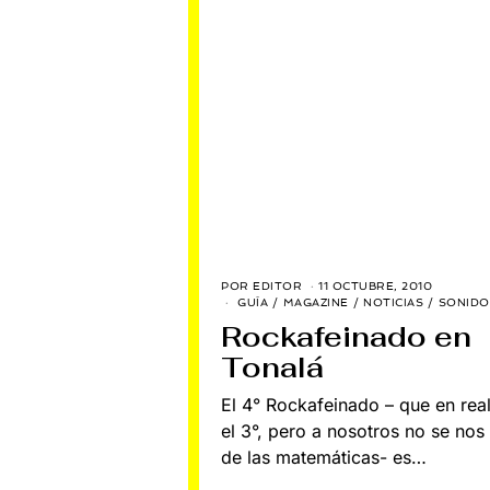
POR
EDITOR
11 OCTUBRE, 2010
5
J
GUÍA
/
MAGAZINE
/
NOTICIAS
/
SONIDO
U
Rockafeinado en
L
I
Tonalá
O
,
2
El 4° Rockafeinado – que en rea
0
2
el 3°, pero a nosotros no se nos
2
de las matemáticas- es…