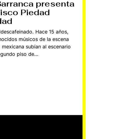
Barranca presenta
I
C
disco Piedad
I
E
dad
M
B
R
ldescafeinado. Hace 15 años,
E
,
nocidos músicos de la escena
2
 mexicana subían al escenario
0
1
segundo piso de…
3