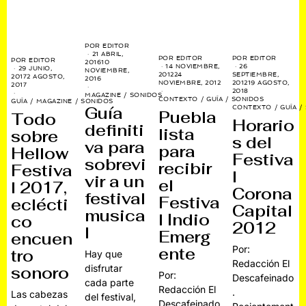
POR
EDITOR
21 ABRIL,
POR
EDITOR
POR
EDITOR
POR
EDITOR
2016
10
14 NOVIEMBRE,
26
29 JUNIO,
NOVIEMBRE,
2012
24
SEPTIEMBRE,
2017
2 AGOSTO,
2016
NOVIEMBRE, 2012
2012
19 AGOSTO,
2017
2018
MAGAZINE
/
SONIDOS
CONTEXTO
/
GUÍA
/
SONIDOS
GUÍA
/
MAGAZINE
/
SONIDOS
Guía
CONTEXTO
/
GUÍA
/
Puebla
Todo
Horario
definiti
lista
sobre
s del
va para
para
Hellow
Festiva
sobrevi
recibir
Festiva
l
vir a un
el
l 2017,
Corona
festival
Festiva
eclécti
Capital
musica
l Indio
co
2012
l
Emerg
encuen
Por:
ente
tro
Hay que
Redacción El
disfrutar
sonoro
Por:
Descafeinado
cada parte
Redacción El
.
Las cabezas
del festival,
Descafeinado