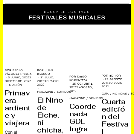
BUSCA EN LOS TAGS
FESTIVALES MUSICALES
POR
PABLO
POR
JUAN
VÁZQUEZ RIVERA
BLANCO
POR
EDITOR
POR
DIEGO
3 JUNIO, 2022
2
31 JULIO,
25 AGOSTO,
KOPRIVITZA
DICIEMBRE, 2022
2019
30 MAYO,
2017
30 JULIO,
25 OCTUBRE,
2022
OPINIÓN
2022
2017
2 AGOSTO,
Primav
2019
MAGAZINE
/
SONIDOS
GUÍA
/
NOTICIAS
/
S
El Niño
era
MAGAZINE
/
SONIDOS
Cuarta
Coorde
de
ardient
edició
nada
Elche,
e y
n del
GDL
ni
viajera
Festiva
logra
chicha,
l
Con el