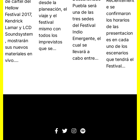
Recientement
de cartel del
desde la
Puebla será
e se
Hellow
planeación, el
una de las
confirmaron
Festival 2017,
viaje y el
tres sedes
los horarios
Kendrick
festival
del Festival
de las
Lamar y LCD
mismo con
Indio
presentacion
Soundsystem
todos los
Emergente, el
es en cada
, mostrarán
imprevistos
cual se
uno de los
sus nuevos
que se…
llevará a
escenarios
materiales en
cabo entre…
que tendrá el
vivo.…
Festival…