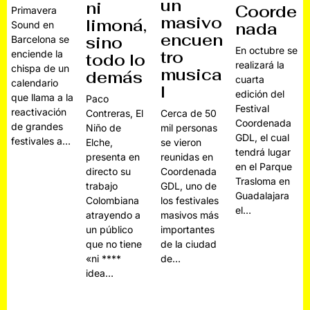
un
ni
Coorde
Primavera
masivo
limoná,
nada
Sound en
encuen
sino
Barcelona se
En octubre se
tro
enciende la
todo lo
realizará la
chispa de un
musica
demás
cuarta
calendario
l
edición del
que llama a la
Paco
Festival
reactivación
Contreras, El
Cerca de 50
Coordenada
de grandes
Niño de
mil personas
GDL, el cual
festivales a…
Elche,
se vieron
tendrá lugar
presenta en
reunidas en
en el Parque
directo su
Coordenada
Trasloma en
trabajo
GDL, uno de
Guadalajara
Colombiana
los festivales
el…
atrayendo a
masivos más
un público
importantes
que no tiene
de la ciudad
«ni ****
de…
idea…