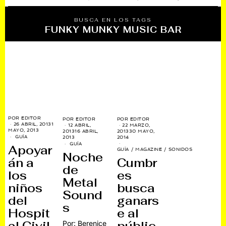
BUSCA EN LOS TAGS
FUNKY MUNKY MUSIC BAR
POR
EDITOR
POR
EDITOR
POR
EDITOR
26 ABRIL, 2013
1
12 ABRIL,
22 MARZO,
MAYO, 2013
2013
16 ABRIL,
2013
30 MAYO,
GUÍA
2013
2014
GUÍA
Apoyar
GUÍA
/
MAGAZINE
/
SONIDOS
Noche
án a
Cumbr
de
los
es
Metal
niños
busca
Sound
del
ganars
s
Hospit
e al
Por: Berenice