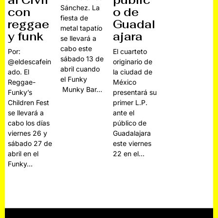
al Civil
públic
Sánchez. La
con
o de
fiesta de
reggae
Guadal
metal tapatío
y funk
ajara
se llevará a
cabo este
Por:
El cuarteto
sábado 13 de
@eldescafein
originario de
abril cuando
ado. El
la ciudad de
el Funky
Reggae-
México
Munky Bar…
Funky’s
presentará su
Children Fest
primer L.P.
se llevará a
ante el
cabo los días
público de
viernes 26 y
Guadalajara
sábado 27 de
este viernes
abril en el
22 en el…
Funky…