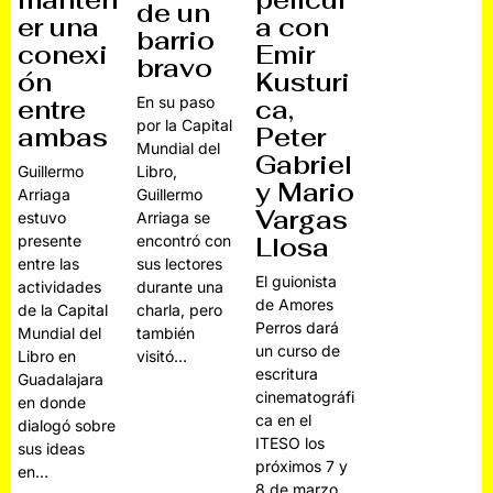
películ
de un
er una
a con
barrio
conexi
Emir
bravo
ón
Kusturi
En su paso
entre
ca,
por la Capital
ambas
Peter
Mundial del
Gabriel
Guillermo
Libro,
y Mario
Arriaga
Guillermo
Vargas
estuvo
Arriaga se
presente
encontró con
Llosa
entre las
sus lectores
El guionista
actividades
durante una
de Amores
de la Capital
charla, pero
Perros dará
Mundial del
también
un curso de
Libro en
visitó…
escritura
Guadalajara
cinematográfi
en donde
ca en el
dialogó sobre
ITESO los
sus ideas
próximos 7 y
en…
8 de marzo.…