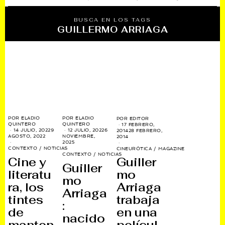
BUSCA EN LOS TAGS
GUILLERMO ARRIAGA
POR
ELADIO
POR
ELADIO
POR
EDITOR
QUINTERO
QUINTERO
17 FEBRERO,
14 JULIO, 2022
9
12 JULIO, 2022
6
2014
28 FEBRERO,
AGOSTO, 2022
NOVIEMBRE,
2014
2025
CONTEXTO
/
NOTICIAS
CINEURÓTICA
/
MAGAZINE
CONTEXTO
/
NOTICIAS
Cine y
Guiller
Guiller
literatu
mo
mo
ra, los
Arriaga
Arriaga
tintes
trabaja
:
de
en una
nacido
manten