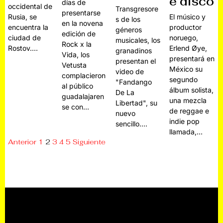
e disco
días de
occidental de
Transgresore
presentarse
El músico y
Rusia, se
s de los
en la novena
productor
encuentra la
géneros
edición de
noruego,
ciudad de
musicales, los
Rock x la
Erlend Øye,
Rostov.…
granadinos
Vida, los
presentará en
presentan el
Vetusta
México su
video de
complacieron
segundo
"Fandango
al público
álbum solista,
De La
guadalajaren
una mezcla
Libertad", su
se con…
de reggae e
nuevo
indie pop
sencillo.…
llamada,…
Anterior
1
2
3
4
5
Siguiente