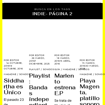
BUSCA EN LOS TAGS
INDIE
- PÁGINA 2
POR
EDITOR
POR
EDITOR
29 MARZO,
18 MARZO,
POR
EDITOR
POR
EDITOR
2016
7
2016
15 ABRIL,
14 OCTUBRE,
15 MARZO,
DICIEMBRE, 2025
2016
2016
19
2016
30 MARZO,
OCTUBRE, 2016
2018
PLAYLIST
/
SONIDOS
GUÍA
/
MAGAZINE
/
SONIDOS
Playlist
Marlen
MAGAZINE
/
SONIDOS
MAGAZINE
/
SONIDO
Siddha
Playa
:
to
rtha es
Magen
Banda
estrena
Único
ta,
s
E.P
platillo
indepe
El pasado 23
Se trata de
sonoro
de