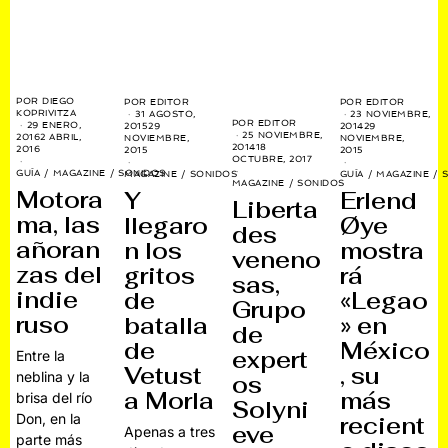
POR
DIEGO
POR
EDITOR
POR
EDITOR
KOPRIVITZA
31 AGOSTO,
23 NOVIEMBRE,
POR
EDITOR
29 ENERO,
2015
29
2014
29
25 NOVIEMBRE,
2016
2 ABRIL,
NOVIEMBRE,
NOVIEMBRE,
2014
18
2016
2015
2015
OCTUBRE, 2017
GUÍA
/
MAGAZINE
/
SONIDOS
MAGAZINE
/
SONIDOS
GUÍA
/
MAGAZINE
/
MAGAZINE
/
SONIDOS
Motora
Y
Erlend
Liberta
ma, las
llegaro
Øye
des
añoran
n los
mostra
veneno
zas del
gritos
rá
sas,
indie
de
«Legao
Grupo
ruso
batalla
» en
de
de
México
expert
Entre la
Vetust
, su
neblina y la
os
a Morla
más
brisa del río
Solyni
Don, en la
recient
eve
Apenas a tres
parte más