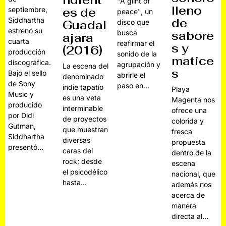
ndient
"A glint of
lleno
septiembre,
es de
peace", un
Siddhartha
de
Guadal
disco que
estrenó su
busca
sabore
ajara
cuarta
reafirmar el
s y
(2016)
producción
sonido de la
matice
discográfica.
agrupación y
La escena del
s
Bajo el sello
abrirle el
denominado
de Sony
paso en…
indie tapatío
Playa
Music y
es una veta
Magenta nos
producido
interminable
ofrece una
por Didi
de proyectos
colorida y
Gutman,
que muestran
fresca
Siddhartha
diversas
propuesta
presentó…
caras del
dentro de la
rock; desde
escena
el psicodélico
nacional, que
hasta…
además nos
acerca de
manera
directa al…