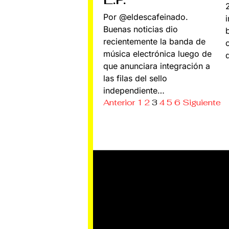
Por @eldescafeinado.
Buenas noticias dio
recientemente la banda de
c
música electrónica luego de
que anunciara integración a
las filas del sello
independiente…
Anterior
1
2
3
4
5
6
Siguiente