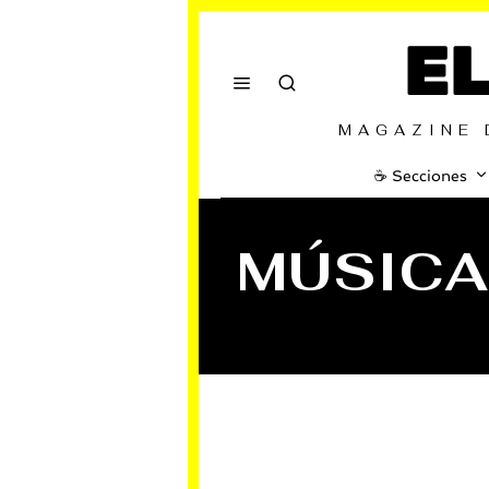
E
MAGAZINE 
☕️ Secciones
MÚSICA