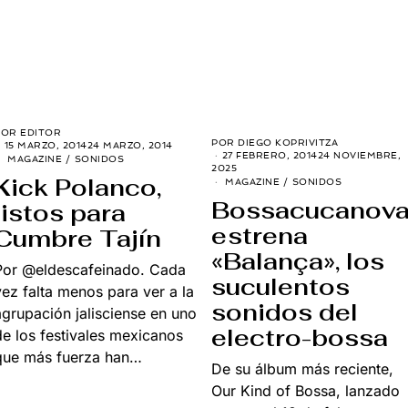
POR
EDITOR
POR
DIEGO KOPRIVITZA
15 MARZO, 2014
24 MARZO, 2014
27 FEBRERO, 2014
24 NOVIEMBRE,
MAGAZINE
/
SONIDOS
2025
Kick Polanco,
MAGAZINE
/
SONIDOS
Bossacucanov
listos para
estrena
Cumbre Tajín
«Balança», los
Por @eldescafeinado. Cada
suculentos
vez falta menos para ver a la
sonidos del
agrupación jalisciense en uno
electro-bossa
de los festivales mexicanos
que más fuerza han…
De su álbum más reciente,
Our Kind of Bossa, lanzado