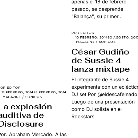
apenas el 18 de febrero
pasado, se desprende
"Balança", su primer…
POR
EDITOR
10 FEBRERO, 2014
30 AGOSTO, 201
MAGAZINE
/
SONIDOS
César Gudiño
de Sussie 4
lanza mixtape
El integrante de Sussie 4
experimenta con un ecléctic
POR
EDITOR
12 FEBRERO, 2014
28 FEBRERO, 2014
DJ set Por @eldescafeinado
MAGAZINE
/
SONIDOS
Luego de una presentación
La explosión
como DJ solista en el
auditiva de
Rockstars…
Disclosure
Por: Abraham Mercado. A las