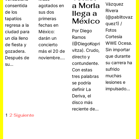
a Morla
Vázquez
consentida
agotados en
Rivera
llega a
de los
sus dos
(@pablitovaz
tapatíos
primeras
México
quez1) /
regresa a la
fechas en
Fotos
Por Diego
ciudad para
México:
Cortesía
Ramos
un día lleno
darán un
WWE Ocesa.
(@DiegoKopri
de fiesta y
concierto
Sin importar
vitza). Crudo,
gozadera.
más el 20 de
que durante
directo y
Después de
noviembre.…
su carrera ha
contundente.
su…
sufrido
Con estas
muchas
tres palabras
lesiones e
se podría
impulsado…
definir La
Deriva, el
disco más
reciente de…
1
2
Siguiente