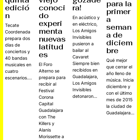
quinta
viejo
gozade
para la
edició
conoci
ra!
primer
n
do
En acústico y
a
experi
en eléctrico,
Tecate
seman
menta
Los Amigos
Coordenada
a de
nuevas
Invisibles
prepara dos
diciem
pusieron a
días de
latitud
bre
bailar al
conciertos y
es
Cavaret
40 bandas
Qué mejor
Siempre bien
El Foro
musicales en
que cerrar el
recibidos en
Alterno se
cuatro
año lleno de
Guadalajara,
prepara para
escenarios.…
música. Inicia
Los Amigos
recibir al
diciembre y
Invisibles
Festival
con el último
detonaron…
Corona
mes de 2015
Capital
la ciudad de
Guadalajara
Guadalajara…
con The
Killers y
Alanis
Morissette a