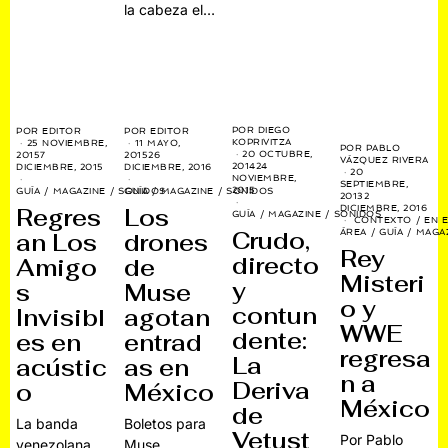
la cabeza el…
POR
DIEGO
POR
EDITOR
POR
EDITOR
KOPRIVITZA
25 NOVIEMBRE,
11 MAYO,
POR
PABLO
20 OCTUBRE,
2015
7
2015
26
VÁZQUEZ RIVERA
2014
24
DICIEMBRE, 2015
DICIEMBRE, 2016
20
NOVIEMBRE,
SEPTIEMBRE,
2015
GUÍA
/
MAGAZINE
/
SONIDOS
GUÍA
/
MAGAZINE
/
SONIDOS
2013
2
Regres
Los
DICIEMBRE, 2016
GUÍA
/
MAGAZINE
/
SONIDOS
CONTEXTO
/
EN E
Crudo,
ÁREA
/
GUÍA
/
MAGA
an Los
drones
Rey
directo
Amigo
de
Misteri
y
s
Muse
o y
contun
Invisibl
agotan
WWE
dente:
es en
entrad
regresa
La
acústic
as en
n a
Deriva
o
México
México
de
La banda
Boletos para
Vetust
Por Pablo
venezolana
Muse