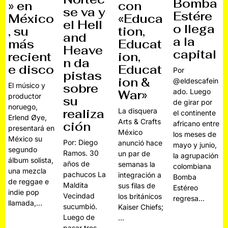
Bomba
» en
con
se va y
Estére
México
«Educa
el Hell
o llega
, su
tion,
and
a la
más
Educat
Heave
capital
recient
ion,
n da
e disco
Educat
Por
pistas
ion &
@eldescafein
sobre
El músico y
ado. Luego
War»
productor
su
de girar por
noruego,
realiza
La disquera
el continente
Erlend Øye,
Arts & Crafts
ción
africano entre
presentará en
México
los meses de
México su
Por: Diego
anunció hace
mayo y junio,
segundo
Ramos. 30
un par de
la agrupación
álbum solista,
años de
semanas la
colombiana
una mezcla
pachucos La
integración a
Bomba
de reggae e
Maldita
sus filas de
Estéreo
indie pop
Vecindad
los británicos
regresa…
llamada,…
sucumbió.
Kaiser Chiefs;
Luego de
…
pasar tres