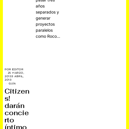
años
separados y
generar
proyectos
paralelos
como Roco…
POR
EDITOR
25 MARZO,
2013
3 ABRIL,
2013
GUÍA
Citizen
s!
darán
concie
rto
íntimo