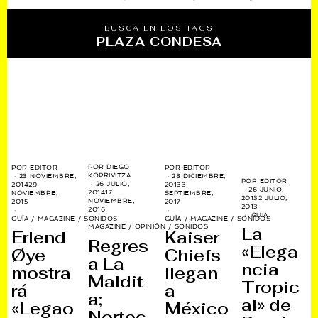
BUSCA EN LOS TAGS
PLAZA CONDESA
POR
DIEGO
POR
EDITOR
POR
EDITOR
KOPRIVITZA
23 NOVIEMBRE,
28 DICIEMBRE,
POR
EDITOR
26 JULIO,
2014
29
2013
3
26 JUNIO,
2014
17
NOVIEMBRE,
SEPTIEMBRE,
2013
2 JULIO,
NOVIEMBRE,
2015
2017
2013
2016
GUÍA
GUÍA
/
MAGAZINE
/
SONIDOS
GUÍA
/
MAGAZINE
/
SONIDOS
MAGAZINE
/
OPINIÓN
/
SONIDOS
La
Erlend
Kaiser
Regres
«Elega
Øye
Chiefs
a La
ncia
mostra
llegan
Maldit
Tropic
rá
a
a;
al» de
«Legao
México
Nortec