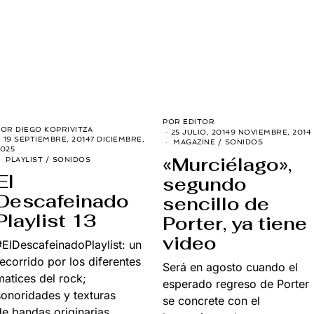
POR
EDITOR
POR
DIEGO KOPRIVITZA
25 JULIO, 2014
9 NOVIEMBRE, 2014
19 SEPTIEMBRE, 2014
7 DICIEMBRE,
MAGAZINE
/
SONIDOS
025
«Murciélago»,
PLAYLIST
/
SONIDOS
El
segundo
Descafeinado
sencillo de
Playlist 13
Porter, ya tiene
video
#ElDescafeinadoPlaylist: un
recorrido por los diferentes
Será en agosto cuando el
matices del rock;
esperado regreso de Porter
sonoridades y texturas
se concrete con el
de bandas originarias