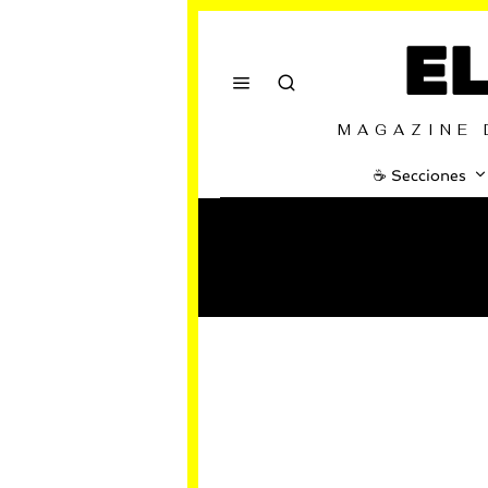
E
MAGAZINE 
☕️ Secciones