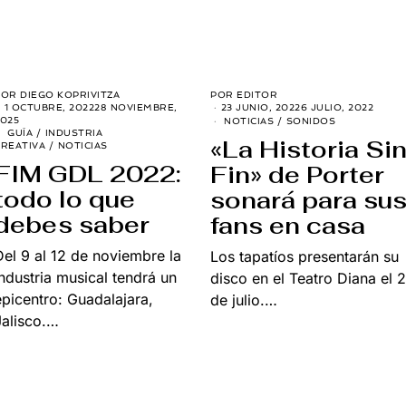
POR
DIEGO KOPRIVITZA
POR
EDITOR
1 OCTUBRE, 2022
28 NOVIEMBRE,
23 JUNIO, 2022
6 JULIO, 2022
025
NOTICIAS
/
SONIDOS
GUÍA
/
INDUSTRIA
«La Historia Si
CREATIVA
/
NOTICIAS
FIM GDL 2022:
Fin» de Porter
todo lo que
sonará para su
debes saber
fans en casa
Del 9 al 12 de noviembre la
Los tapatíos presentarán su
industria musical tendrá un
disco en el Teatro Diana el 2
epicentro: Guadalajara,
de julio.…
Jalisco.…