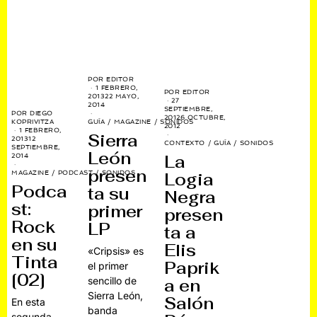
POR
EDITOR
1 FEBRERO,
POR
EDITOR
2013
22 MAYO,
27
2014
SEPTIEMBRE,
POR
DIEGO
2012
6 OCTUBRE,
GUÍA
/
MAGAZINE
/
SONIDOS
KOPRIVITZA
2012
1 FEBRERO,
Sierra
2013
12
CONTEXTO
/
GUÍA
/
SONIDOS
SEPTIEMBRE,
León
La
2014
presen
MAGAZINE
/
PODCAST
/
SONIDOS
Logia
Podca
ta su
Negra
st:
primer
presen
Rock
LP
ta a
en su
Elis
«Cripsis» es
Tinta
Paprik
el primer
[02]
sencillo de
a en
Sierra León,
Salón
En esta
banda
segunda