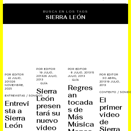
BUSCA EN LOS TAGS
SIERRA LEÓN
POR
EDITOR
POR
EDITOR
19 JULIO,
8 JULIO, 2013
15
POR
EDITOR
POR
EDITOR
2013
26 JULIO,
JULIO, 2013
22 JULIO,
30 ABRIL,
2013
GUÍA
2013
26
2013
19 JULIO,
GUÍA
Regres
NOVIEMBRE,
2013
Sierra
2025
CONTEXTO
/
SONID
an
ENTREVISTAS
/
SONIDOS
León
El
tocada
Entrevi
presen
primer
s de
sta a
tará su
video
Más
Sierra
nuevo
de
Música
León
video
Sierra