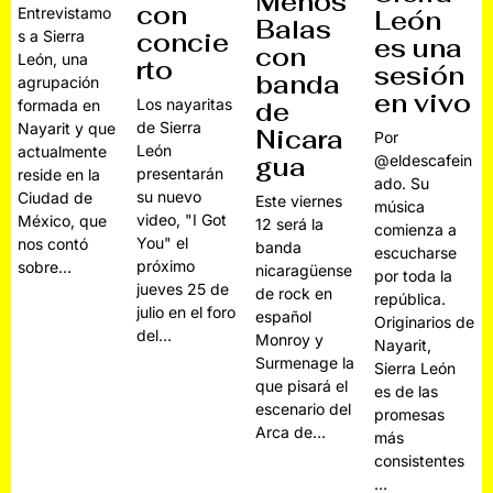
Menos
con
Entrevistamo
León
Balas
s a Sierra
concie
es una
con
León, una
rto
sesión
banda
agrupación
en vivo
Los nayaritas
formada en
de
de Sierra
Nayarit y que
Nicara
Por
León
actualmente
@eldescafein
gua
presentarán
reside en la
ado. Su
su nuevo
Ciudad de
Este viernes
música
video, "I Got
México, que
12 será la
comienza a
You" el
nos contó
banda
escucharse
próximo
sobre…
nicaragüense
por toda la
jueves 25 de
de rock en
república.
julio en el foro
español
Originarios de
del…
Monroy y
Nayarit,
Surmenage la
Sierra León
que pisará el
es de las
escenario del
promesas
Arca de…
más
consistentes
…