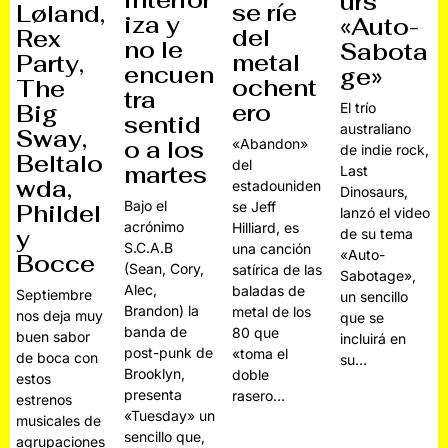
urs
se ríe
Løland,
iza y
«Auto-
del
Rex
no le
Sabota
metal
Party,
encuen
ge»
ochent
The
tra
ero
El trío
Big
sentid
australiano
Sway,
o a los
«Abandon»
de indie rock,
Beltalo
del
martes
Last
wda,
estadouniden
Dinosaurs,
Bajo el
se Jeff
Phildel
lanzó el video
acrónimo
Hilliard, es
y
de su tema
S.C.A.B
una canción
«Auto-
Bocce
(Sean, Cory,
satírica de las
Sabotage»,
Alec,
baladas de
Septiembre
un sencillo
Brandon) la
metal de los
nos deja muy
que se
banda de
80 que
buen sabor
incluirá en
post-punk de
«toma el
de boca con
su…
Brooklyn,
doble
estos
presenta
rasero…
estrenos
«Tuesday» un
musicales de
sencillo que,
agrupaciones