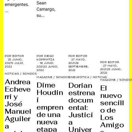
Sean
emergentes.
Camargo,
…
su…
POR
DIEGO
POR
EDITOR
POR
EDITOR
KOPRIVITZA
25 JUNIO,
27 MAYO,
POR
EDITOR
18 JUNIO,
2021
5 JULIO,
2021
29
27 MAYO,
2021
23 JUNIO,
2022
SEPTIEMBRE,
2021
23 JUNIO,
2022
2022
2022
NOTICIAS
/
SONIDOS
MAGAZINE
/
SONIDOS
CINEURÓTICA
/
NOTICIAS
Andrea
MAGAZINE
/
SONIDO
Dime
Dorian
El
Echeve
Houdin
estrena
nuevo
rri y
i
docum
sencill
José
empren
ental:
o de
Manuel
de una
Justici
Los
Aguiler
nueva
a
Amigo
a
etapa
Univer