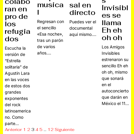
s
colabo
musica
sal en
Invisibl
ran en
l
directo
es se
pro de
llama
Regresan con
Puedes ver el
los
el sencillo
documental
Eh eh
refugia
«Esa noche»,
aquí mismo.…
oh oh
dos
tras un parón
de varios
Los Amigos
Escucha la
años.…
Invisibles
versión de
estrenaron su
“Estrella
sencillo Eh eh
solitaria” de
oh oh, mismo
Agustín Lara
que sonará
en las voces
en el
de estos dos
autoconcierto
grandes
que darán en
exponentes
México el 11…
del rock
latinoamerica
no. Como
parte…
Anterior
1
2
3
4
5
…
12
Siguiente