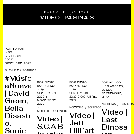
BUSCA EN LOS TAGS
VIDEO
- PÁGINA 3
POR
EDITOR
30
SEPTIEMBRE,
2022
7
DICIEMBRE, 2025
PLAYLIST
/
SONIDOS
#Músic
POR
DIEGO
POR
DIEGO
POR
EDITOR
aNueva
KOPRIVITZA
KOPRIVITZA
30 AGOSTO,
29
28
2022
29
| David
SEPTIEMBRE,
SEPTIEMBRE,
SEPTIEMBRE,
2022
11
2022
12 OCTUBRE,
2022
Green,
NOVIEMBRE,
2022
2022
NOTICIAS
/
SONIDOS
Bella
NOTICIAS
/
SONIDOS
Video |
NOTICIAS
/
SONIDOS
Video |
Disastr
Video |
Last
Jeff
o,
S.C.A.B
Dinosa
Hilliart
Sonic
interior