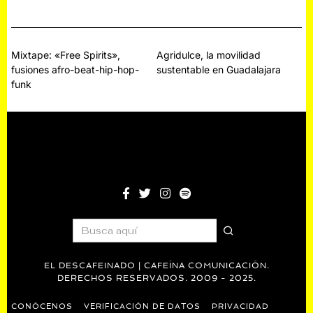
2
2
5
5
5
Navegación
Mixtape: «Free Spirits»,
Agridulce, la movilidad
fusiones afro-beat-hip-hop-
sustentable en Guadalajara
de
funk
entradas
EL DESCAFEINADO | CAFEÍNA COMUNICACIÓN.
DERECHOS RESERVADOS. 2009 - 2025.
CONÓCENOS
VERIFICACIÓN DE DATOS
PRIVACIDAD