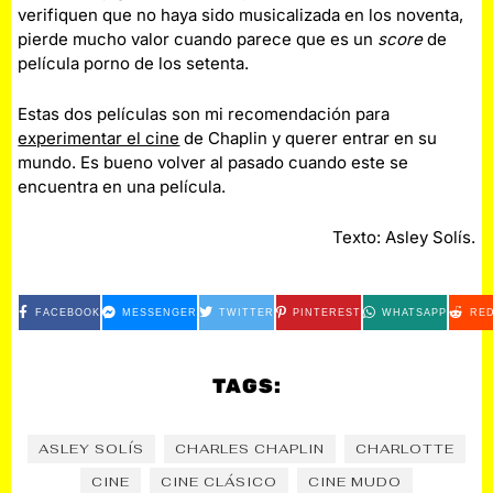
verifiquen que no haya sido musicalizada en los noventa,
pierde mucho valor cuando parece que es un
score
de
película porno de los setenta.
Estas dos películas son mi recomendación para
experimentar el cine
de Chaplin y querer entrar en su
mundo. Es bueno volver al pasado cuando este se
encuentra en una película.
Texto: Asley Solís.
FACEBOOK
MESSENGER
TWITTER
PINTEREST
WHATSAPP
RED
TAGS:
ASLEY SOLÍS
CHARLES CHAPLIN
CHARLOTTE
CINE
CINE CLÁSICO
CINE MUDO