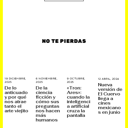
NO TE PIERDAS
19 DICIEMBRE,
6 NOVIEMBRE,
9 OCTUBRE,
12 ABRIL, 2024
1
2025
1
2025
1
2025
7
2
Nueva
9
3
N
A
De lo
De la
«Tron:
versión de
D
D
O
B
anticuado
ciencia
Ares»:
El Cuervo
I
I
V
R
y por qué
ficción y
cuando la
C
C
I
I
llega a
I
I
E
L
nos atrae
cómo sus
inteligenci
cines
E
E
M
,
tanto el
preguntas
a artificial
mexicano
M
M
B
2
arte viejito
nos hacen
cruza la
B
B
R
0
s en junio
R
R
E
2
más
pantalla
E
E
,
4
humanos
,
,
2
2
2
0
0
0
2