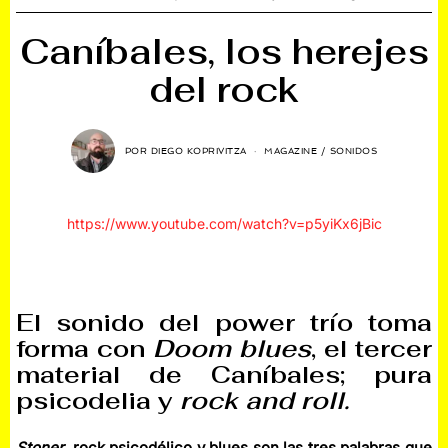
Caníbales, los herejes
del rock
POR
DIEGO KOPRIVITZA
MAGAZINE
/
SONIDOS
https://www.youtube.com/watch?v=p5yiKx6jBic
El sonido del power trío toma
forma con
Doom blues
, el tercer
material de Caníbales; pura
psicodelia y
rock and roll.
Stoner
, rock psicodélico y blues son las tres palabras que