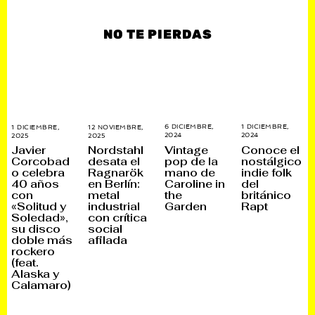
NO TE PIERDAS
6 DICIEMBRE,
1 DICIEMBRE,
1 DICIEMBRE,
12 NOVIEMBRE,
2024
6
2024
1
2025
1
2025
2
D
D
D
6
Vintage
Conoce el
Javier
Nordstahl
I
I
I
N
pop de la
nostálgico
Corcobad
desata el
C
C
C
O
mano de
indie folk
o celebra
Ragnarök
I
I
I
V
E
E
E
I
Caroline in
del
40 años
en Berlín:
M
M
M
E
the
británico
con
metal
B
B
B
M
Garden
Rapt
«Solitud y
industrial
R
R
R
B
E
E
E
R
Soledad»,
con crítica
,
,
,
E
su disco
social
2
2
2
,
doble más
afilada
0
0
0
2
2
2
2
0
rockero
4
4
5
2
(feat.
5
Alaska y
Calamaro)