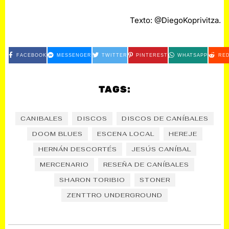
Texto: @DiegoKoprivitza.
FACEBOOK
MESSENGER
TWITTER
PINTEREST
WHATSAPP
RED
TAGS:
CANIBALES
DISCOS
DISCOS DE CANÍBALES
DOOM BLUES
ESCENA LOCAL
HEREJE
HERNÁN DESCORTÉS
JESÚS CANÍBAL
MERCENARIO
RESEÑA DE CANÍBALES
SHARON TORIBIO
STONER
ZENTTRO UNDERGROUND