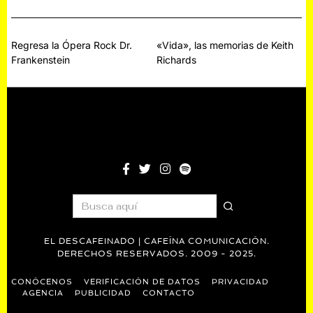
Navegación
Regresa la Ópera Rock Dr.
«Vida», las memorias de Keith
Frankenstein
Richards
de
entradas
EL DESCAFEINADO | CAFEÍNA COMUNICACIÓN.
DERECHOS RESERVADOS. 2009 - 2025.
CONÓCENOS
VERIFICACIÓN DE DATOS
PRIVACIDAD
AGENCIA
PUBLICIDAD
CONTACTO