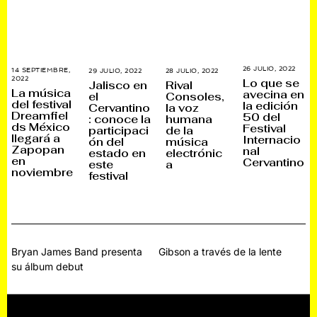
26 JULIO, 2022
3
14 SEPTIEMBRE,
29 JULIO, 2022
1
28 JULIO, 2022
1
0
2022
2
1
6
Lo que se
Jalisco en
Rival
A
D
N
A
La música
avecina en
el
Consoles,
G
I
O
G
del festival
la edición
O
Cervantino
la voz
C
V
O
S
Dreamfiel
I
I
S
50 del
: conoce la
humana
T
E
E
T
ds México
Festival
participaci
de la
O
M
M
O
llegará a
Internacio
,
ón del
música
B
B
,
2
Zapopan
R
R
2
nal
estado en
electrónic
0
E
E
0
en
Cervantino
este
a
2
,
,
2
noviembre
2
festival
2
2
2
0
0
2
2
2
2
Navegación
Bryan James Band presenta
Gibson a través de la lente
su álbum debut
de
entradas