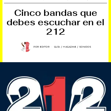
Cinco bandas que
debes escuchar en el
212
POR
EDITOR
GUÍA
/
MAGAZINE
/
SONIDOS