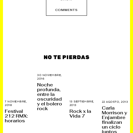
COMMENTS
NO TE PIERDAS
30 NOVIEMBRE,
2016
2
3
Noche
M
profunda,
A
entre la
Y
O
oscuridad
,
7 NOVIEMBRE,
13 SEPTIEMBRE,
22 AGOSTO, 2013
2
y el bolero
2
2018
5
2013
4
8
Carla
rock
0
J
N
A
Festival
Rock x la
1
Morrison y
U
O
G
212 RMX:
Vida 7
7
Enjambre
L
V
O
horarios
I
I
S
finalizan
O
E
T
un ciclo
,
M
O
juntos
2
B
,