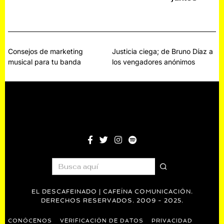
0
R
2
2
E
0
2
,
1
2
3
0
1
3
Navegación
Consejos de marketing
Justicia ciega; de Bruno Díaz a
musical para tu banda
los vengadores anónimos
de
entradas
EL DESCAFEINADO | CAFEÍNA COMUNICACIÓN.
DERECHOS RESERVADOS. 2009 - 2025.
CONÓCENOS
VERIFICACIÓN DE DATOS
PRIVACIDAD