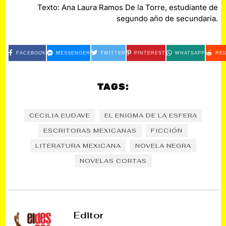
Texto: Ana Laura Ramos De la Torre, estudiante de
segundo año de secundaria.
FACEBOOK
MESSENGER
TWITTER
PINTEREST
WHATSAPP
RED
TAGS:
CECILIA EUDAVE
EL ENIGMA DE LA ESFERA
ESCRITORAS MEXICANAS
FICCIÓN
LITERATURA MEXICANA
NOVELA NEGRA
NOVELAS CORTAS
Editor