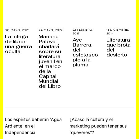
22 FEBRERO,
11 DICIEMBRE,
30 MAYO, 2023
3
24 MAYO, 2022
4
2017
9
2014
9
0
J
La intriga
Mariana
M
E
N
U
Ave
Literatura
de librar
Palova
A
N
O
L
Barrera,
que brota
R
E
una guerra
charlará
V
I
del
del
Z
R
I
O
oculta
sobre su
O
O
E
,
estetosco
desierto
literatura
,
,
M
2
pio a la
2
2
juvenil en
B
0
pluma
0
0
R
2
el marco
1
1
E
2
de la
7
5
,
Capital
2
0
Mundial
2
del Libro
5
Navegación
Los espíritus beberán ‘Agua
¿Acaso la cultura y el
Ardiente’ en el
marketing pueden tener sus
de
Independencia
“queveres”?