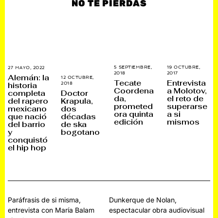
NO TE PIERDAS
5 SEPTIEMBRE,
19 OCTUBRE,
27 MAYO, 2022
2
2018
5
2017
2
8
Alemán: la
12 OCTUBRE,
J
6
N
Tecate
Entrevista
historia
2018
3
U
N
O
Coordena
a Molotov,
0
completa
L
O
Doctor
V
O
da,
el reto de
I
V
I
del rapero
Krapula,
C
O
I
E
prometed
superarse
mexicano
dos
T
,
E
M
ora quinta
a si
U
que nació
2
M
décadas
B
B
edición
mismos
0
B
R
del barrio
de ska
R
2
R
E
y
bogotano
E
2
E
,
,
conquistó
,
2
2
2
0
el hip hop
0
0
2
1
2
5
8
5
Navegación
Paráfrasis de si misma,
Dunkerque de Nolan,
entrevista con María Balam
espectacular obra audiovisual
de