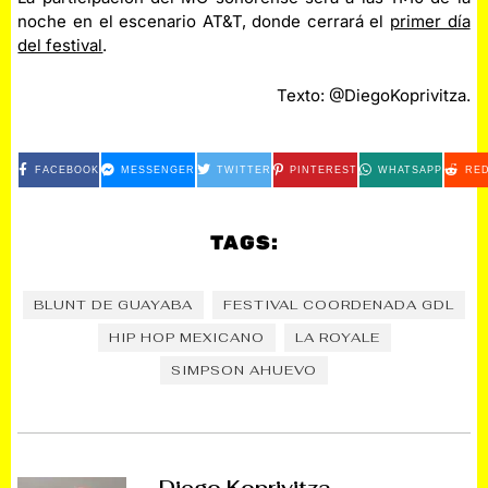
noche en el escenario AT&T, donde cerrará el
primer día
del festival
.
Texto: @DiegoKoprivitza.
FACEBOOK
MESSENGER
TWITTER
PINTEREST
WHATSAPP
RED
TAGS:
BLUNT DE GUAYABA
FESTIVAL COORDENADA GDL
HIP HOP MEXICANO
LA ROYALE
SIMPSON AHUEVO
Diego Koprivitza