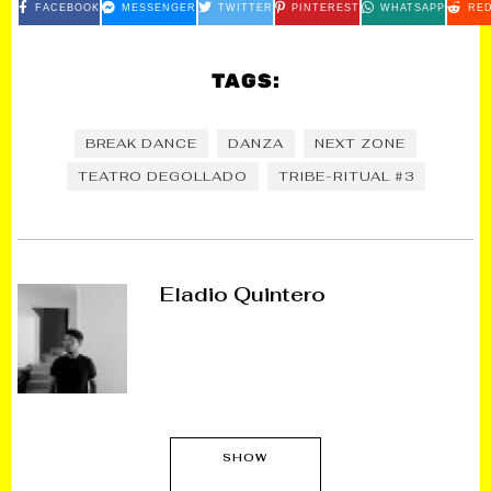
FACEBOOK
MESSENGER
TWITTER
PINTEREST
WHATSAPP
RED
TAGS:
BREAK DANCE
DANZA
NEXT ZONE
TEATRO DEGOLLADO
TRIBE-RITUAL #3
Eladio Quintero
SHOW