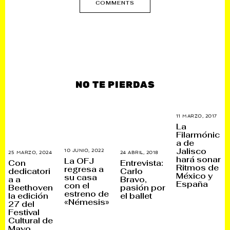
COMMENTS
NO TE PIERDAS
11 MARZO, 2017
1
3
La
M
Filarmónic
A
a de
R
Z
Jalisco
10 JUNIO, 2022
3
25 MARZO, 2024
2
24 ABRIL, 2018
2
O
0
hará sonar
La OFJ
5
6
,
Con
Entrevista:
J
Ritmos de
M
N
2
regresa a
dedicatori
Carlo
U
A
O
0
México y
su casa
L
a a
Bravo,
R
V
1
I
España
con el
Z
I
7
Beethoven
pasión por
O
O
E
estreno de
la edición
el ballet
,
,
M
«Némesis»
2
27 del
2
B
0
0
R
Festival
2
2
E
Cultural de
2
4
,
Mayo
2