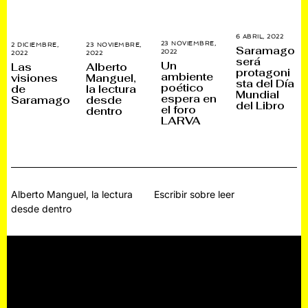
6 ABRIL, 2022
4
23 NOVIEMBRE,
J
2 DICIEMBRE,
23 NOVIEMBRE,
Saramago
2022
2
U
2022
1
2022
1
será
D
L
2
2
Un
Las
Alberto
I
protagoni
I
E
E
ambiente
visiones
Manguel,
C
O
N
N
sta del Día
poético
I
de
la lectura
,
E
E
Mundial
E
2
R
R
espera en
Saramago
desde
M
del Libro
0
O
O
el foro
dentro
B
2
,
,
LARVA
R
2
2
2
E
0
0
,
2
2
2
3
3
0
2
2
Navegación
Alberto Manguel, la lectura
Escribir sobre leer
desde dentro
de
entradas