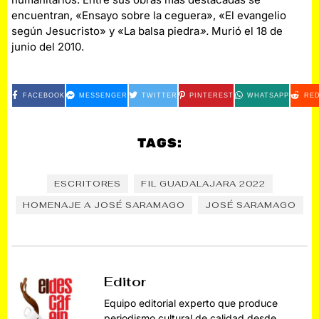
encuentran, «Ensayo sobre la ceguera», «El evangelio
según Jesucristo» y «La balsa piedra
».
Murió el 18 de
junio del 2010.
FACEBOOK
MESSENGER
TWITTER
PINTEREST
WHATSAPP
RED
TAGS:
ESCRITORES
FIL GUADALAJARA 2022
HOMENAJE A JOSÉ SARAMAGO
JOSÉ SARAMAGO
Editor
Equipo editorial experto que produce
periodismo cultural de calidad desde