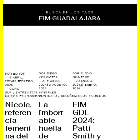
BUSCA EN LOS TAGS
FIM GUADALAJARA
POR
DIEGO
POR
ELADIO
POR
EDITOR
KOPRIVITZA
QUINTERO
15 ABRIL,
23 MARZO,
20 ENERO,
2024
15 FEBRERO,
2024
30 AGOSTO,
2024
27 ENERO,
2026
2025
2024
CONO
SUR
/
ENTREVISTAS
/
PERFILES
CONTEXTO
/
RESEÑAS
NOTICIAS
/
SONIDOS
MUSICALES
/
SONIDOS
La
FIM
Nicole,
imborr
GDL
referen
able
2024:
cia
huella
Patti
femeni
de
Smith y
na del