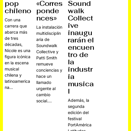
«Corres
Sound
pop
ponde
walk
chileno
nces»
Collect
Con una
ive
carrera que
La instalación
inaugu
abarca más
multidisciplin
rarán el
de tres
aria de
décadas,
Soundwalk
encuen
Nicole es una
Collective y
tro de
figura icónica
Patti Smith
la
en la escena
remueve
industr
musical
conciencias y
ia
chilena y
hace un
latinoamerica
musica
llamado
na…
urgente al
l
cambio
Además, la
social.…
segunda
edición del
festival
PortAmérica
Latitudes