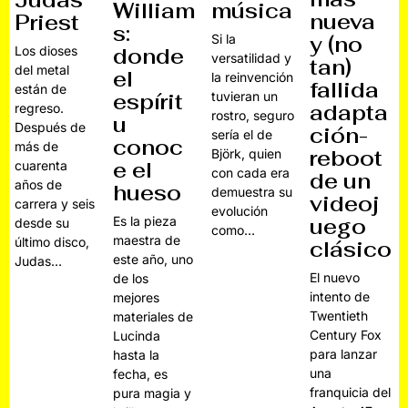
Judas
William
música
nueva
Priest
s:
Si la
y (no
Los dioses
donde
versatilidad y
tan)
del metal
el
la reinvención
fallida
están de
espírit
tuvieran un
adapta
regreso.
rostro, seguro
u
Después de
ción-
sería el de
conoc
más de
reboot
Björk, quien
e el
cuarenta
con cada era
de un
años de
hueso
demuestra su
videoj
carrera y seis
evolución
Es la pieza
uego
desde su
como…
maestra de
último disco,
clásico
este año, uno
Judas…
El nuevo
de los
intento de
mejores
Twentieth
materiales de
Century Fox
Lucinda
para lanzar
hasta la
una
fecha, es
franquicia del
pura magia y