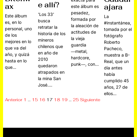
e allí?
ax
ajara
este álbum es
pesadez,
'Los 33'
Este álbum
La
formada por
busca
es, en lo
#instantánea,
la aleación de
retratar la
personal, uno
tomada por el
actitudes de
historia de los
de los
fotógrafo
la vieja
mineros
mejores en lo
Roberto
guardia
chilenos que
que va del
Pacheco,
―metal,
en año de
año, y quizá
muestra a ‎B-
hardcore,
2010
hasta en lo
Real, que un
punk―, con…
quedaron
que…
día antes
atrapados en
había
la mina San
cumplido 45
José.…
años, 27 de
ellos…
Anterior
1
…
15
16
17
18
19
…
25
Siguiente