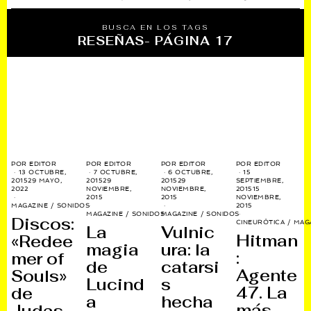
BUSCA EN LOS TAGS
RESEÑAS
- PÁGINA 17
POR
EDITOR
POR
EDITOR
POR
EDITOR
POR
EDITOR
13 OCTUBRE,
7 OCTUBRE,
6 OCTUBRE,
15
2015
29 MAYO,
2015
29
2015
29
SEPTIEMBRE,
2022
NOVIEMBRE,
NOVIEMBRE,
2015
15
2015
2015
NOVIEMBRE,
MAGAZINE
/
SONIDOS
2015
MAGAZINE
/
SONIDOS
MAGAZINE
/
SONIDOS
Discos:
CINEURÓTICA
/
MAG
La
Vulnic
Hitman
«Redee
magia
ura: la
:
mer of
de
catarsi
Agente
Souls»
Lucind
s
47. La
de
a
hecha
más