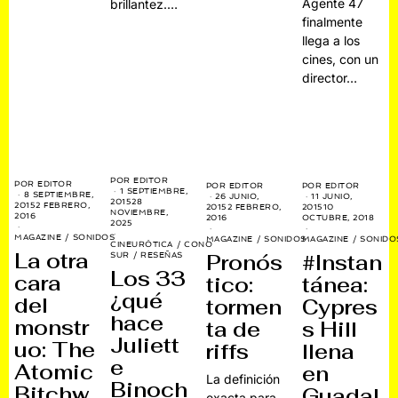
Agente 47
brillantez.…
finalmente
llega a los
cines, con un
director…
POR
EDITOR
POR
EDITOR
POR
EDITOR
POR
EDITOR
1 SEPTIEMBRE,
8 SEPTIEMBRE,
26 JUNIO,
11 JUNIO,
2015
28
2015
2 FEBRERO,
2015
2 FEBRERO,
2015
10
NOVIEMBRE,
2016
2016
OCTUBRE, 2018
2025
MAGAZINE
/
SONIDOS
MAGAZINE
/
SONIDOS
MAGAZINE
/
SONIDO
CINEURÓTICA
/
CONO
La otra
Pronós
#Instan
SUR
/
RESEÑAS
Los 33
cara
tico:
tánea:
¿qué
del
tormen
Cypres
hace
monstr
ta de
s Hill
Juliett
uo: The
riffs
llena
e
Atomic
en
La definición
Binoch
Bitchw
Guadal
exacta para