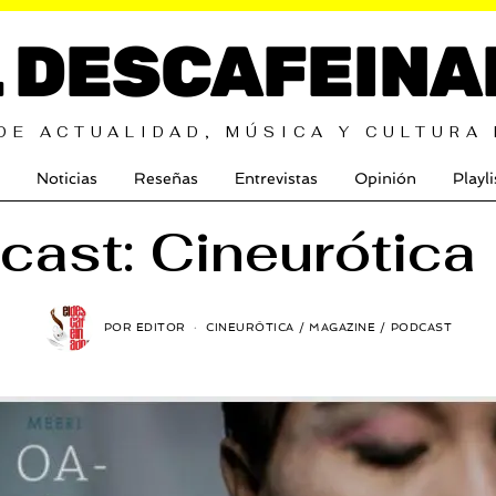
L DESCAFEINA
DE ACTUALIDAD, MÚSICA Y CULTURA
Noticias
Reseñas
Entrevistas
Opinión
Playli
cast: Cineurótica 
POR
EDITOR
CINEURÓTICA
/
MAGAZINE
/
PODCAST