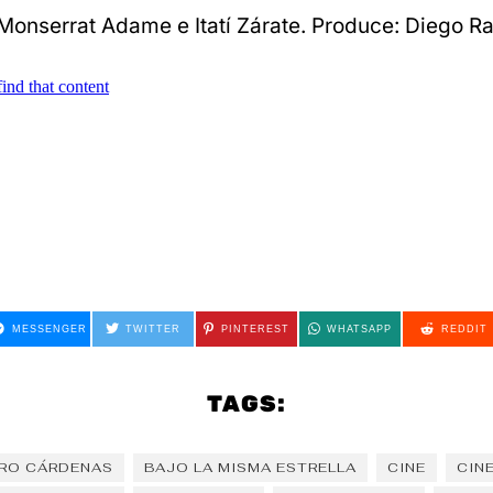
onserrat Adame e Itatí Zárate. Produce: Diego R
MESSENGER
TWITTER
PINTEREST
WHATSAPP
REDDIT
TAGS:
RO CÁRDENAS
BAJO LA MISMA ESTRELLA
CINE
CIN