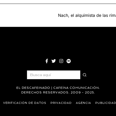
E
,
,
2
2
0
0
2
Nach, el alquimista de las ri
2
5
5
EL DESCAFEINADO | CAFEÍNA COMUNICACIÓN.
DERECHOS RESERVADOS. 2009 - 2025.
VERIFICACIÓN DE DATOS
PRIVACIDAD
AGENCIA
PUBLICIDA