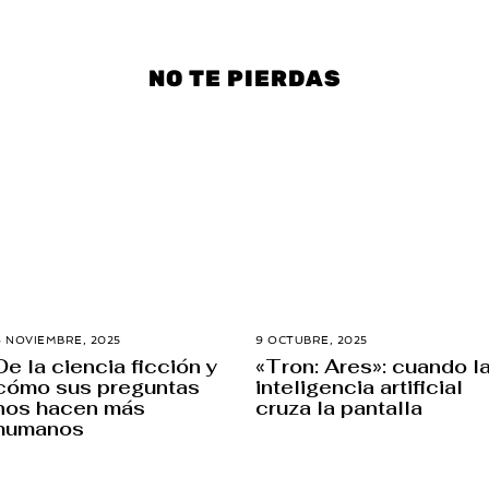
NO TE PIERDAS
6 NOVIEMBRE, 2025
1
9 OCTUBRE, 2025
7
3
N
De la ciencia ficción y
«Tron: Ares»: cuando l
D
O
cómo sus preguntas
inteligencia artificial
I
V
C
I
nos hacen más
cruza la pantalla
I
E
humanos
E
M
M
B
B
R
R
E