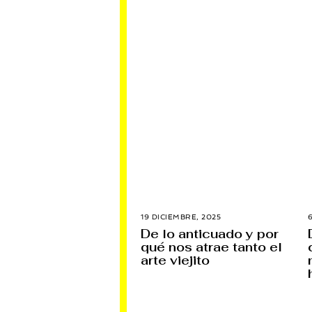
19 DICIEMBRE, 2025
1
9
De lo anticuado y por
D
qué nos atrae tanto el
I
C
arte viejito
I
E
M
B
R