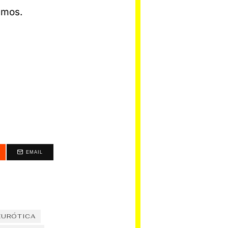
amos.
EMAIL
EURÓTICA