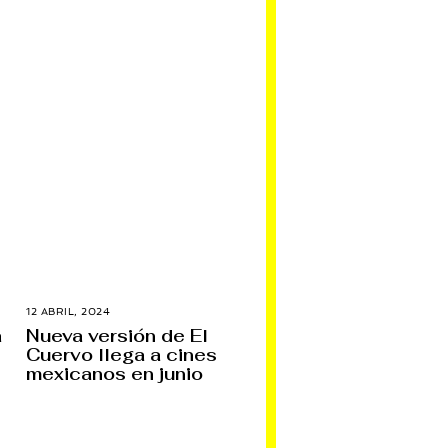
12 ABRIL, 2024
1
2
a
Nueva versión de El
A
Cuervo llega a cines
B
R
mexicanos en junio
I
L
,
2
0