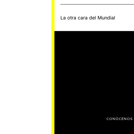
E
,
2
0
Navegación
La otra cara del Mundial
2
5
de
entradas
CONÓCENOS