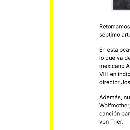
Retomamos 
séptimo art
En esta oca
lo que va d
mexicano Al
VIH en indí
director Jo
Además, nu
Wolfmother,
canción par
von Trier.