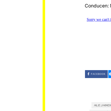
Conducen: M
FACEBOOK
ALEJAND