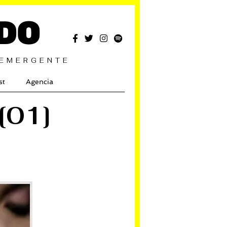
DO
 EMERGENTE
st
Agencia
[01]