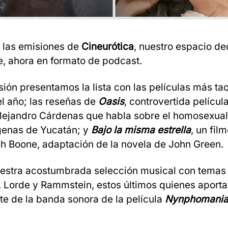
las emisiones de
Cineurótica
, nuestro espacio de
e, ahora en formato de podcast.
sión presentamos la lista con las películas más taq
el año; las reseñas de
Oasis
, controvertida películ
ejandro Cárdenas que habla sobre el homosexual
genas de Yucatán; y
Bajo la misma estrella
, un fil
sh Boone, adaptación de la novela de John Green.
estra acostumbrada selección musical con temas
 Lorde y Rammstein, estos últimos quienes aport
te de la banda sonora de la película
Nynphomani