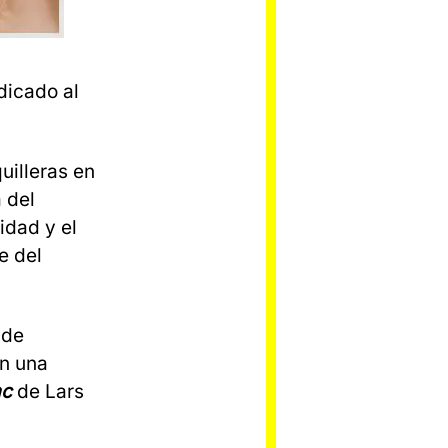
dicado al
uilleras en
a del
idad y el
me del
 de
an una
ac
de Lars