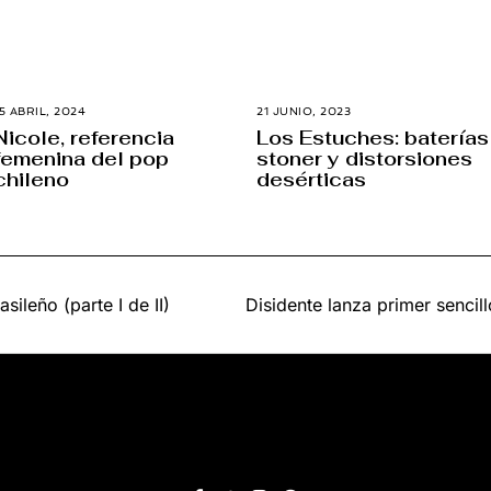
5 ABRIL, 2024
1
21 JUNIO, 2023
1
5
7
Nicole, referencia
Los Estuches: baterías
F
J
femenina del pop
stoner y distorsiones
E
U
B
L
chileno
desérticas
R
I
E
O
R
,
O
2
,
0
2
2
0
3
2
ileño (parte I de II)
Disidente lanza primer sencil
6