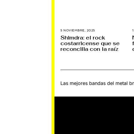
5 NOVIEMBRE, 2025
1
1
5
Shimdra: el rock
F
costarricense que se
E
B
reconcilia con la raíz
R
E
R
O
,
2
0
Navegación
2
Las mejores bandas del metal bras
6
de
entradas