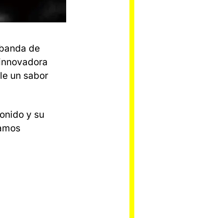
a banda de
 innovadora
e un sabor
sonido y su
hamos