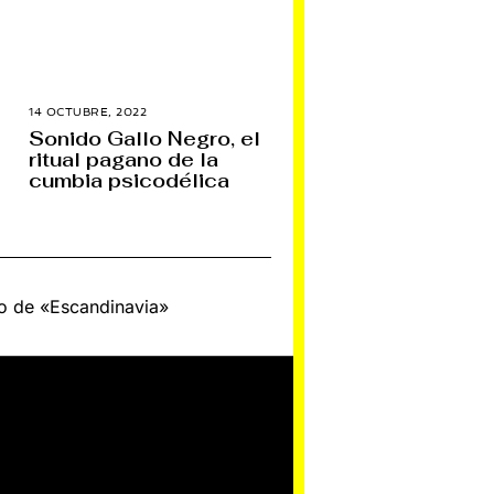
14 OCTUBRE, 2022
1
J
Sonido Gallo Negro, el
U
ritual pagano de la
N
I
cumbia psicodélica
O
,
2
0
2
3
lo de «Escandinavia»