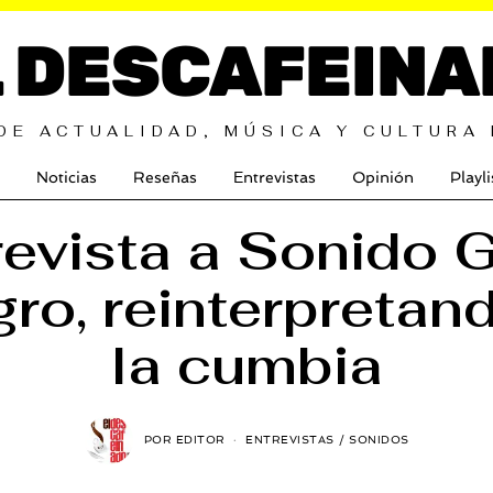
L DESCAFEINA
DE ACTUALIDAD, MÚSICA Y CULTURA
Noticias
Reseñas
Entrevistas
Opinión
Playli
revista a Sonido G
ro, reinterpretan
la cumbia
POR
EDITOR
ENTREVISTAS
/
SONIDOS