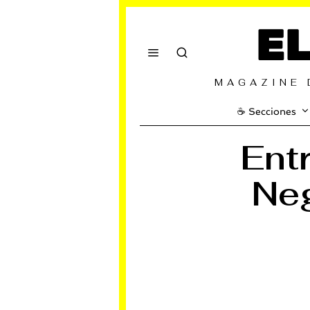
E
MAGAZINE 
☕️ Secciones
Ent
Neg