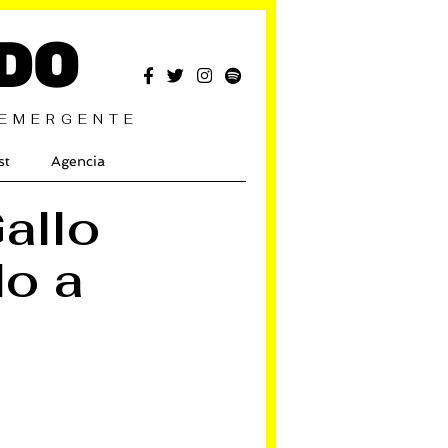
DO
 EMERGENTE
st
Agencia
allo
do a