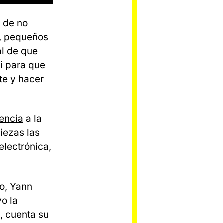
d de no
o, pequeños
al de que
i para que
te y hacer
encia
a la
iezas las
lectrónica,
o, Yann
o la
, cuenta su