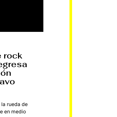
e rock
regresa
ión
eavo
 la rueda de
re en medio