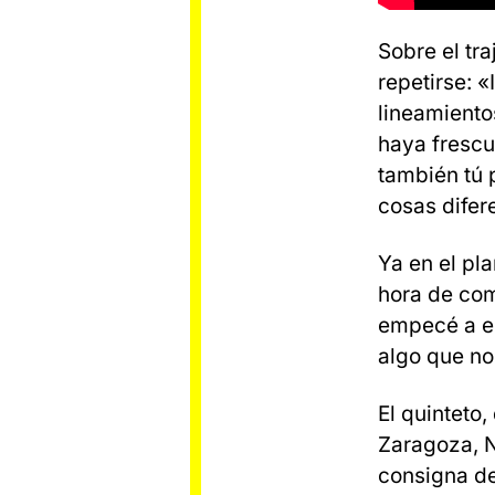
Sobre el tr
repetirse: 
lineamiento
haya frescu
también tú 
cosas difer
Ya en el pl
hora de com
empecé a es
algo que no
El quinteto
Zaragoza, N
consigna de