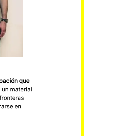
upación que
 un material
fronteras
rarse en