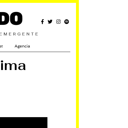
DO
 EMERGENTE
st
Agencia
xima