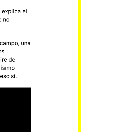
 explica el
e no
l campo, una
os
ire de
mísimo
eso sí.