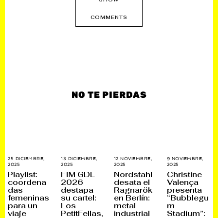
COMMENTS
NO TE PIERDAS
25 DICIEMBRE,
13 DICIEMBRE,
12 NOVIEMBRE,
9 NOVIEMBRE,
2025
2
2025
1
2025
2
2025
2
6
3
6
9
Playlist:
FIM GDL
Nordstahl
Christine
D
D
N
N
coordena
2026
desata el
Valença
I
I
O
O
das
destapa
Ragnarök
presenta
C
C
V
V
I
I
I
I
femeninas
su cartel:
en Berlín:
“Bubblegu
E
E
E
E
para un
Los
metal
m
M
M
M
M
viaje
PetitFellas,
industrial
Stadium”:
B
B
B
B
R
R
R
R