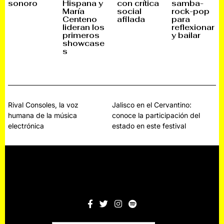
sonoro
Hispana y
con crítica
samba-
E
E
E
E
María
social
rock-pop
,
,
,
,
Centeno
afilada
para
2
2
2
2
0
0
0
0
lideran los
reflexionar
2
2
2
2
primeros
y bailar
5
5
5
5
showcase
s
Navegación
Rival Consoles, la voz
Jalisco en el Cervantino:
humana de la música
conoce la participación del
de
electrónica
estado en este festival
entradas