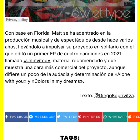
Con base en Florida, Matt se ha adentrado en la
producción musical y de espectáculos desde hace varios
años, llevándolo a impulsar su
proyecto en solitario
con el
que editó un primer EP de cuatro canciones en 2021
llamado
«Uninvited»
, material recomendado y que
muestra una cara más comercial del proyecto, aunque
difiere un poco de la audacia y determinación de «Alone
with you» y «Colors in my dreams».
Texto:
@DiegoKoprivitza
.
FACEBOOK
MESSENGER
TWITTER
PINTEREST
WHATSAPP
RED
TAGS: