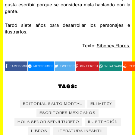
gusta escribir porque se considera mala hablando con la
gente.
Tardó siete años para desarrollar los personajes e
ilustrarlos.
Texto:
Siboney Flores.
FACEBOOK
MESSENGER
TWITTER
PINTEREST
WHATSAPP
RED
TAGS:
EDITORIAL SALTO MORTAL
ELI MITZY
ESCRITORES MEXICANOS
HOLA SEÑOR SEPULTURERO
ILUSTRACIÓN
LIBROS
LITERATURA INFANTIL