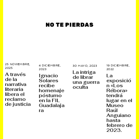
NO TE PIERDAS
25 NOVIEMBRE,
4 DICIEMBRE,
19 DICIEMBRE,
30 MAYO, 2023
3
2025
7
2023
4
2022
1
0
La intriga
D
A través
D
8
N
Ignacio
La
I
de librar
I
M
O
de la
Solares
exposició
C
una guerra
C
A
V
narrativa
I
recibe
n «Los
I
R
I
oculta
E
literaria
E
Z
E
homenaje
Rébora»
M
M
O
M
libera el
póstumo
tendrá
B
B
,
B
reclamo
R
en la FIL
lugar en el
R
2
R
E
de justicia
E
0
E
Guadalaja
Museo
,
,
2
,
ra
Raúl
2
2
3
2
0
Anguiano
0
0
2
2
2
hasta
5
3
5
febrero de
2023.