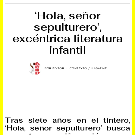
‘Hola, señor
sepulturero’,
excéntrica literatura
infantil
POR
EDITOR
CONTEXTO
/
MAGAZINE
Tras siete años en el tintero,
‘Hola, señor sepulturero’ busca