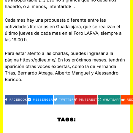
hacerlo, o al menos, intentarlo
»
.
Cada mes hay una propuesta diferente entre las
actividades literarias en Guadalajara, que se realizan el
último jueves de cada mes en el Foro LARVA, siempre a
las 19:00 h.
Para estar atento a las charlas, puedes ingresar a la
página
https://gdlee.mx/
. En los próximos meses, tendrán
aparición otras voces expertas, como la de Fernanda
Trías, Bernardo Atxaga, Alberto Manguel y Alessandro
Baricco.
FACEBOOK
MESSENGER
TWITTER
PINTEREST
WHATSAPP
RED
TAGS: