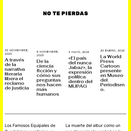
NO TE PIERDAS
25 NOVIEMBRE,
20 ENERO, 2023
2
6 NOVIEMBRE,
3 MAYO, 2023
1
2025
7
6
La World
2025
1
2
«El país
D
E
A través
3
M
De la
Press
I
del nunca
N
D
A
de la
ciencia
Cartoon
C
E
Jabaz», la
I
Y
narrativa
I
R
ficción y
presente
C
O
expresión
E
O
literaria
I
,
cómo sus
en Museo
M
política
,
E
2
libera el
preguntas
del
B
2
dentro del
M
0
reclamo
R
0
nos hacen
Periodism
B
2
MUPAG
E
2
de justicia
R
3
más
o.
,
3
E
humanos
2
,
0
2
2
0
5
2
5
Navegación
Los Famosos Equipales de
La muerte del albur como un