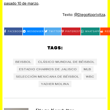
pasado 10 de marzo
.
Texto:
@DiegoKoprivitza
.
FACEBOOK
MESSENGER
TWITTER
PINTEREST
WHATSAPP
RED
TAGS:
BEISBOL
CLÁSICO MUNDIAL DE BÉISBOL
ESTADIO CHARROS DE JALISCO
MLB
SELECCIÓN MEXICANA DE BÉISBOL
WBC
YADIER MOLINA