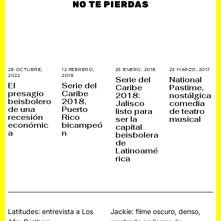
NO TE PIERDAS
28 OCTUBRE,
12 FEBRERO,
25 ENERO, 2018
9
23 MARZO, 2017
1
2022
2
2018
1
F
1
Serie del
National
3
8
E
A
El
Serie del
Caribe
Pastime,
N
O
B
B
presagio
Caribe
2018:
nostálgica
O
C
R
R
beisbolero
2018,
V
T
E
I
Jalisco
comedia
I
U
R
L
de una
Puerto
listo para
de teatro
E
B
O
,
recesión
Rico
ser la
musical
M
R
,
2
económic
bicampeó
B
E
2
0
capital
R
,
0
1
a
n
beisbolera
E
2
1
7
de
,
0
8
2
2
Latinoamé
0
5
rica
2
2
Navegación
Latitudes: entrevista a Los
Jackie: filme oscuro, denso,