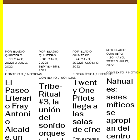
POR
ELADIO
POR
ELADIO
POR
ELADIO
POR
ELADIO
QUINTERO
QUINTERO
QUINTERO
QUINTERO
20 MAYO,
30 MAYO,
30 MAYO,
24 MAYO,
2022
30 JULIO,
2022
30 JULIO,
2022
8
2022
23 AGOSTO,
2022
2022
SEPTIEMBRE,
2022
2022
CONTEXTO
/
NOTICI
CONTEXTO
/
NOTICIAS
CINEURÓTICA
/
NOTICIAS
CONTEXTO
/
NOTICIAS
Nahual
El
Twent
Tribe-
es:
Paseo
y One
Ritual
seres
Literari
Pilots
#3, la
míticos
o Fray
llega a
unión
se
Antoni
las
del
apropi
o
salas
sonido
an del
Alcald
de cine
orques
centro
e, un
Con escenas