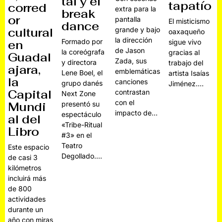
tal y el
tapatío
corred
extra para la
break
or
pantalla
El misticismo
dance
cultural
grande y bajo
oaxaqueño
la dirección
Formado por
sigue vivo
en
de Jason
la coreógrafa
gracias al
Guadal
Zada, sus
y directora
trabajo del
ajara,
emblemáticas
Lene Boel, el
artista Isaías
la
canciones
grupo danés
Jiménez.…
Capital
contrastan
Next Zone
con el
Mundi
presentó su
impacto de…
espectáculo
al del
«Tribe-Ritual
Libro
#3» en el
Teatro
Este espacio
Degollado.…
de casi 3
kilómetros
incluirá más
de 800
actividades
durante un
año con miras