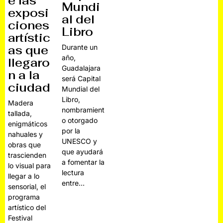
e las
Mundi
exposi
al del
ciones
Libro
artístic
Durante un
as que
año,
llegaro
Guadalajara
n a la
será Capital
ciudad
Mundial del
Libro,
Madera
nombramient
tallada,
o otorgado
enigmáticos
por la
nahuales y
UNESCO y
obras que
que ayudará
trascienden
a fomentar la
lo visual para
lectura
llegar a lo
entre…
sensorial, el
programa
artístico del
Festival