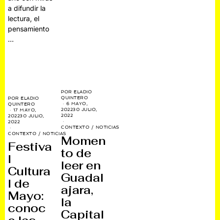
a difundir la
lectura, el
pensamiento
…
POR
ELADIO
QUINTERO
POR
ELADIO
6 MAYO,
QUINTERO
2022
30 JULIO,
17 MAYO,
2022
2022
30 JULIO,
2022
CONTEXTO
/
NOTICIAS
CONTEXTO
/
NOTICIAS
Momen
Festiva
to de
l
leer en
Cultura
Guadal
l de
ajara,
Mayo:
la
conoc
Capital