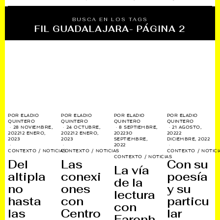
BUSCA EN LOS TAGS
FIL GUADALAJARA
- PÁGINA 2
POR
ELADIO
POR
ELADIO
POR
ELADIO
POR
ELADIO
QUINTERO
QUINTERO
QUINTERO
QUINTERO
28 NOVIEMBRE,
24 OCTUBRE,
8 SEPTIEMBRE,
21 AGOSTO,
2022
12 ENERO,
2022
12 ENERO,
2022
30
2022
2
2023
2023
SEPTIEMBRE,
DICIEMBRE, 2022
2022
CONTEXTO
/
NOTICIAS
CONTEXTO
/
NOTICIAS
CONTEXTO
/
NOTICI
CONTEXTO
/
NOTICIAS
Del
Las
Con su
La vía
altipla
conexi
poesía
de la
no
ones
y su
lectura
hasta
con
particu
con
las
Centro
lar
Farenh