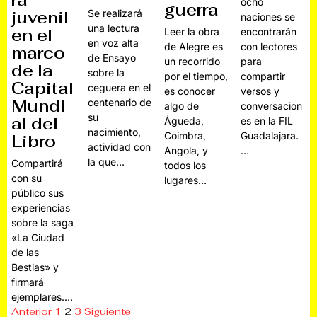
ra
ocho
guerra
juvenil
Se realizará
naciones se
una lectura
en el
Leer la obra
encontrarán
en voz alta
de Alegre es
con lectores
marco
de Ensayo
un recorrido
para
de la
sobre la
por el tiempo,
compartir
Capital
ceguera en el
es conocer
versos y
Mundi
centenario de
algo de
conversacion
su
al del
Águeda,
es en la FIL
nacimiento,
Coimbra,
Guadalajara.
Libro
actividad con
Angola, y
…
la que…
Compartirá
todos los
con su
lugares…
público sus
experiencias
sobre la saga
«La Ciudad
de las
Bestias» y
firmará
ejemplares.…
Anterior
1
2
3
Siguiente