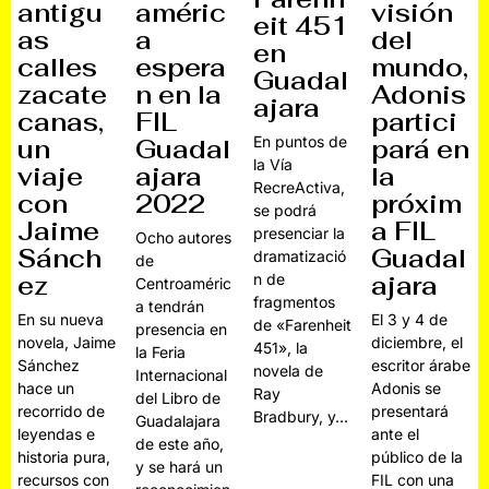
antigu
améric
visión
eit 451
as
a
del
en
calles
espera
mundo,
Guadal
zacate
n en la
Adonis
ajara
canas,
FIL
partici
En puntos de
un
Guadal
pará en
la Vía
viaje
ajara
la
RecreActiva,
con
2022
próxim
se podrá
Jaime
a FIL
presenciar la
Ocho autores
Sánch
Guadal
dramatizació
de
ez
n de
ajara
Centroaméric
fragmentos
a tendrán
En su nueva
El 3 y 4 de
de «Farenheit
presencia en
novela, Jaime
diciembre, el
451», la
la Feria
Sánchez
escritor árabe
novela de
Internacional
hace un
Adonis se
Ray
del Libro de
recorrido de
presentará
Bradbury, y…
Guadalajara
leyendas e
ante el
de este año,
historia pura,
público de la
y se hará un
recursos con
FIL con una