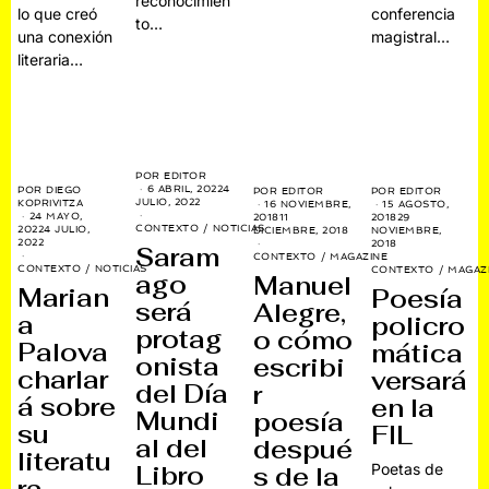
reconocimien
lo que creó
conferencia
to…
una conexión
magistral…
literaria…
POR
EDITOR
6 ABRIL, 2022
4
POR
DIEGO
POR
EDITOR
POR
EDITOR
JULIO, 2022
KOPRIVITZA
16 NOVIEMBRE,
15 AGOSTO,
24 MAYO,
2018
11
2018
29
CONTEXTO
/
NOTICIAS
2022
4 JULIO,
DICIEMBRE, 2018
NOVIEMBRE,
2022
2018
Saram
CONTEXTO
/
MAGAZINE
CONTEXTO
/
NOTICIAS
CONTEXTO
/
MAGAZ
ago
Manuel
Marian
Poesía
será
Alegre,
a
policro
protag
o cómo
Palova
mática
onista
escribi
charlar
versará
del Día
r
á sobre
en la
Mundi
poesía
su
FIL
al del
despué
literatu
Poetas de
Libro
s de la