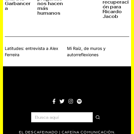
recuperaci
2
Garbancer
nos hacen
B
B
2
0
ón para
R
R
0
a
más
2
E
E
2
Ricardo
humanos
3
,
,
5
Jacob
2
2
0
0
2
2
5
5
Navegación
Latitudes: entrevista a Alex
Mi Raíz, de muros y
Ferreira
autorreflexiones
de
entradas
EL DESCAFEINADO | CAFEÍNA COMUNICACIÓN.