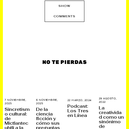
SHOW
COMMENTS
NO TE PIERDAS
29 AGOSTO,
7 NOVIEMBRE,
6 NOVIEMBRE,
22 MARZO, 2024
3
2022
1
2025
2
2025
1
0
Podcast:
2
La
1
3
A
Sincretism
De la
E
Los Tres
N
D
G
creativida
o cultural:
ciencia
N
en Línea
O
I
O
d como un
E
de
ficción y
V
C
S
R
sinónimo
I
I
T
Mictlantec
cómo sus
O
E
E
O
de
uhtli a la
preguntas
,
M
M
,