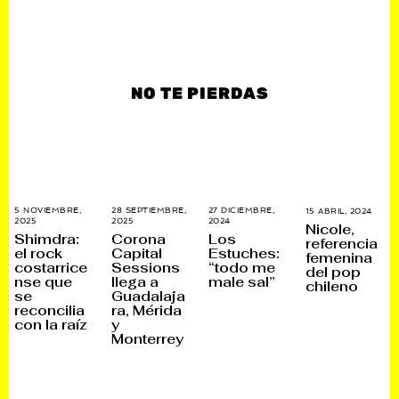
NO TE PIERDAS
28 SEPTIEMBRE,
27 DICIEMBRE,
5 NOVIEMBRE,
15 ABRIL, 2024
1
2025
1
2024
2
2025
1
5
Nicole,
2
7
5
F
Corona
Los
Shimdra:
referencia
O
D
F
E
Capital
Estuches:
el rock
femenina
C
I
E
B
Sessions
“todo me
costarrice
T
C
B
R
del pop
U
I
R
E
llega a
male sal”
nse que
chileno
B
E
E
R
Guadalaja
se
R
M
R
O
ra, Mérida
reconcilia
E
B
O
,
,
R
,
2
y
con la raíz
2
E
2
0
Monterrey
0
,
0
2
2
2
2
6
5
0
6
2
4