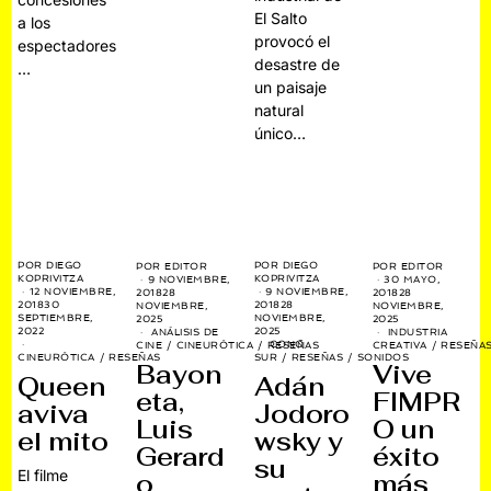
El Salto
a los
provocó el
espectadores
desastre de
…
un paisaje
natural
único…
POR
DIEGO
POR
DIEGO
POR
EDITOR
POR
EDITOR
KOPRIVITZA
KOPRIVITZA
9 NOVIEMBRE,
30 MAYO,
12 NOVIEMBRE,
9 NOVIEMBRE,
2018
28
2018
28
2018
30
2018
28
NOVIEMBRE,
NOVIEMBRE,
SEPTIEMBRE,
NOVIEMBRE,
2025
2025
2022
2025
ANÁLISIS DE
INDUSTRIA
CONO
CINE
/
CINEURÓTICA
/
RESEÑAS
CREATIVA
/
RESEÑA
CINEURÓTICA
/
RESEÑAS
SUR
/
RESEÑAS
/
SONIDOS
Bayon
Vive
Queen
Adán
eta,
FIMPR
aviva
Jodoro
Luis
O un
el mito
wsky y
Gerard
éxito
su
El filme
o
más