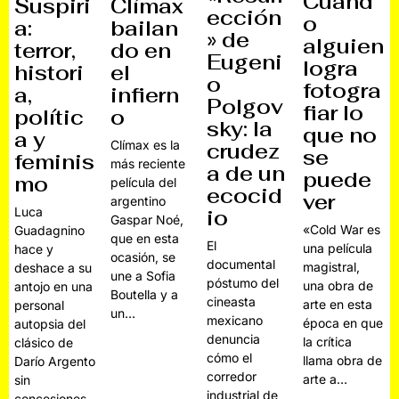
Cuand
Suspiri
Clímax
ección
o
a:
bailan
» de
alguien
terror,
do en
Eugeni
logra
histori
el
o
fotogra
a,
infiern
Polgov
fiar lo
polític
o
sky: la
que no
a y
Clímax es la
crudez
se
feminis
más reciente
a de un
puede
mo
película del
ecocid
ver
argentino
Luca
io
Gaspar Noé,
«Cold War es
Guadagnino
que en esta
El
una película
hace y
ocasión, se
documental
magistral,
deshace a su
une a Sofia
póstumo del
una obra de
antojo en una
Boutella y a
cineasta
arte en esta
personal
un…
mexicano
época en que
autopsia del
denuncia
la crítica
clásico de
cómo el
llama obra de
Darío Argento
corredor
arte a…
sin
industrial de
concesiones