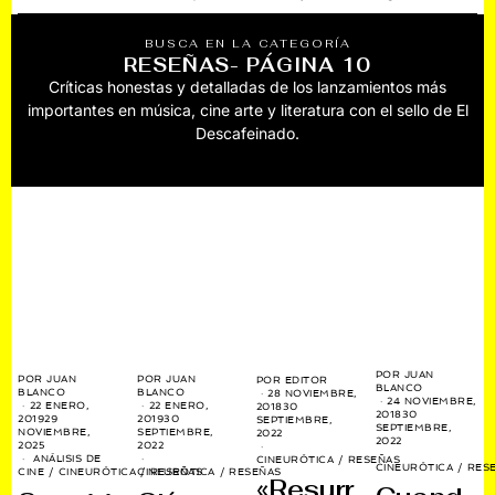
BUSCA EN LA CATEGORÍA
RESEÑAS
- PÁGINA 10
Críticas honestas y detalladas de los lanzamientos más
importantes en música, cine arte y literatura con el sello de El
Descafeinado.
POR
JUAN
POR
JUAN
POR
JUAN
POR
EDITOR
BLANCO
BLANCO
BLANCO
28 NOVIEMBRE,
24 NOVIEMBRE,
22 ENERO,
22 ENERO,
2018
30
2018
30
2019
29
2019
30
SEPTIEMBRE,
SEPTIEMBRE,
NOVIEMBRE,
SEPTIEMBRE,
2022
2022
2025
2022
ANÁLISIS DE
CINEURÓTICA
/
RESEÑAS
CINEURÓTICA
/
RES
CINE
/
CINEURÓTICA
CINEURÓTICA
/
RESEÑAS
/
RESEÑAS
«Resurr