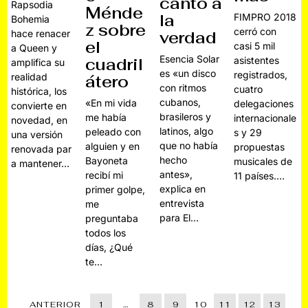
canto a
Rapsodia
Ménde
la
FIMPRO 2018
Bohemia
z sobre
cerró con
hace renacer
verdad
el
casi 5 mil
a Queen y
Esencia Solar
cuadril
asistentes
amplifica su
es «un disco
registrados,
realidad
átero
con ritmos
cuatro
histórica, los
cubanos,
«En mi vida
delegaciones
convierte en
brasileros y
me había
internacionale
novedad, en
latinos, algo
peleado con
s y 29
una versión
que no había
alguien y en
propuestas
renovada par
hecho
Bayoneta
musicales de
a mantener…
antes»,
recibí mi
11 países.…
explica en
primer golpe,
entrevista
me
para El…
preguntaba
todos los
días, ¿Qué
te…
ANTERIOR
1
…
8
9
10
11
12
13